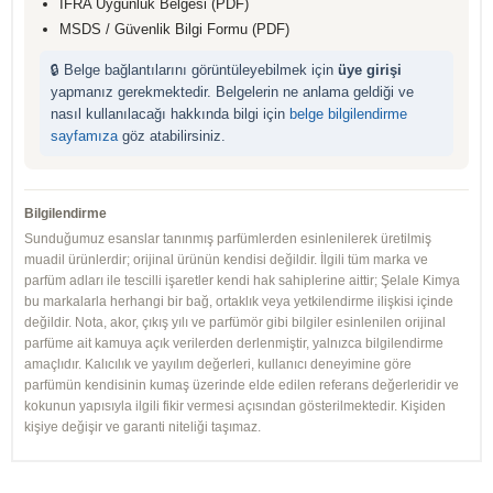
IFRA Uygunluk Belgesi (PDF)
MSDS / Güvenlik Bilgi Formu (PDF)
🔒 Belge bağlantılarını görüntüleyebilmek için
üye girişi
yapmanız gerekmektedir. Belgelerin ne anlama geldiği ve
nasıl kullanılacağı hakkında bilgi için
belge bilgilendirme
sayfamıza
göz atabilirsiniz.
Bilgilendirme
Sunduğumuz esanslar tanınmış parfümlerden esinlenilerek üretilmiş
muadil ürünlerdir; orijinal ürünün kendisi değildir. İlgili tüm marka ve
parfüm adları ile tescilli işaretler kendi hak sahiplerine aittir; Şelale Kimya
bu markalarla herhangi bir bağ, ortaklık veya yetkilendirme ilişkisi içinde
değildir. Nota, akor, çıkış yılı ve parfümör gibi bilgiler esinlenilen orijinal
parfüme ait kamuya açık verilerden derlenmiştir, yalnızca bilgilendirme
amaçlıdır. Kalıcılık ve yayılım değerleri, kullanıcı deneyimine göre
parfümün kendisinin kumaş üzerinde elde edilen referans değerleridir ve
kokunun yapısıyla ilgili fikir vermesi açısından gösterilmektedir. Kişiden
kişiye değişir ve garanti niteliği taşımaz.