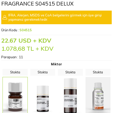
FRAGRANCE S04515 DELUX
IFRA, Alerjen, MSDS ve CoA belgelerini görmek için üye girişi
yapmanız gerekmektedir.
Ürün Kodu :
S04515
22.67 USD + KDV
1.078,68
TL + KDV
Parapuan :
11
Miktar
Stokta
Stokta
Stokta
Stokta