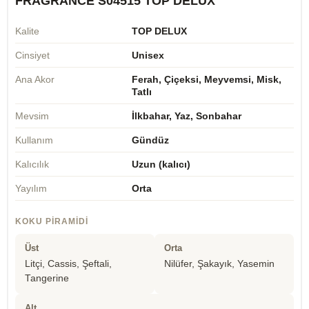
FRAGRANCE S04515 TOP DELUX
Kalite
TOP DELUX
Cinsiyet
Unisex
Ana Akor
Ferah, Çiçeksi, Meyvemsi, Misk,
Tatlı
Mevsim
İlkbahar, Yaz, Sonbahar
Kullanım
Gündüz
Kalıcılık
Uzun (kalıcı)
Yayılım
Orta
KOKU PIRAMIDI
Üst
Orta
Litçi, Cassis, Şeftali,
Nilüfer, Şakayık, Yasemin
Tangerine
Alt