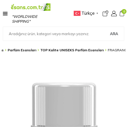
0
Türkçe
▼
"WORLDWIDE
SHIPPING"
ARA
ns
Parfüm Esansları
TOP Kalite UNISEKS Parfüm Esansları
FRAGRANCE