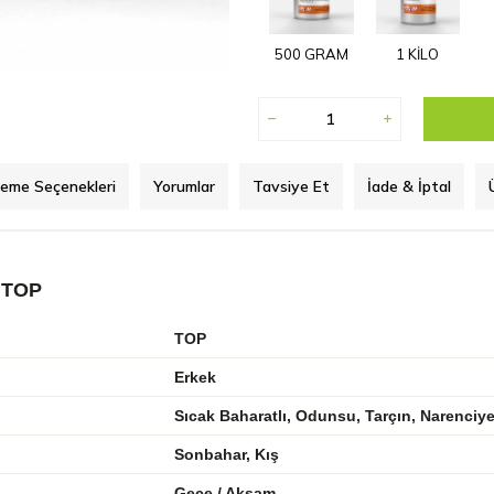
500 GRAM
1 KİLO
eme Seçenekleri
Yorumlar
Tavsiye Et
İade & İptal
 TOP
TOP
Erkek
Sıcak Baharatlı, Odunsu, Tarçın, Narenciye
Sonbahar, Kış
Gece / Akşam