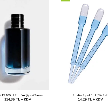
UR 100ml Parfüm Şişesi Takım
Pastör Pipet 3ml (3lü Set
114,35
TL
KDV
14,29
TL
KDV