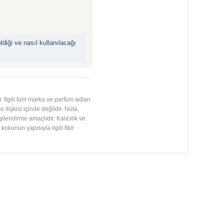
iği ve nasıl kullanılacağı
 İlgili tüm marka ve parfüm adları
 ilişkisi içinde değildir. Nota,
gilendirme amaçlıdır. Kalıcılık ve
kunun yapısıyla ilgili fikir
YENI