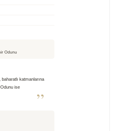
mir Odunu
, baharatlı katmanlarına
r Odunu ise
”