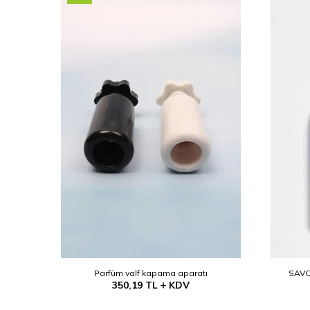
(Etanol)
Parfüm valf kapama aparatı
SAVO
350,19
TL
KDV