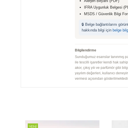
Alerjen Beyanı (PDF)
IFRA Uygunluk Belgesi (P
MSDS / Güvenlik Bilgi Fo
🔒 Belge bağlantılarını görü
hakkında bilgi için
belge bil
Bilgilendirme
Sunduğumuz esanslar tanınmış parfü
ile tescilli işaretler kendi hak sah
akor, çıkış yılı ve parfümör gibi bi
yayılım değerleri, kullanıcı deney
vermesi açısından gösterilmektedir.
YENI