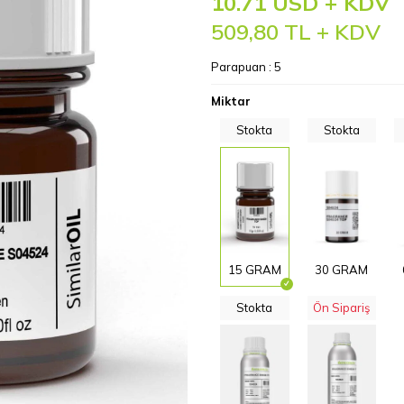
10.71 USD + KDV
509,80
TL + KDV
Parapuan :
5
Miktar
Stokta
Stokta
15 GRAM
30 GRAM
Stokta
Ön Sipariş