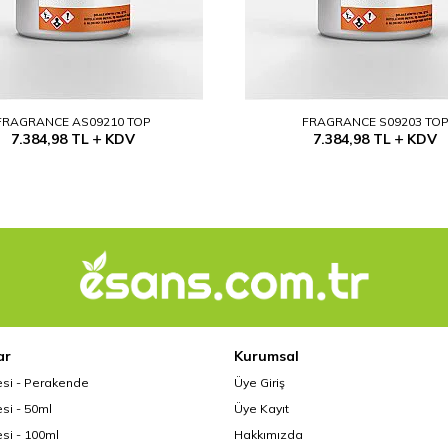
FRAGRANCE AS09210 TOP
FRAGRANCE S09203 TO
7.384,98
TL
KDV
7.384,98
TL
KDV
ar
Kurumsal
esi - Perakende
Üye Giriş
si - 50ml
Üye Kayıt
si - 100ml
Hakkımızda