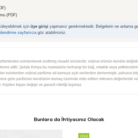
DF)
rmu (PDF)
ntüleyebilmek için
üye girişi
yapmanız gerekmektedir. Belgelerin ne anlama geld
gilendirme sayfamıza
göz atabilirsiniz.
mlerden esinlenilerek üretilmiş muadil ürünlerdir; orijinal ürünün kendisi değildir.
iplerine aittir; Şelale Kimya bu markalarla herhangi bir bağ, ortaklık veya yetkilendirme
lgiler esinlenilen orijinal parfüme ait kamuya açık verilerden derlenmiştir, yalnızca bil
imine göre parfümün kendisinin kumaş üzerinde elde edilen referans değerleridir ve ko
 Kişiden kişiye değişir ve garanti niteliği taşımaz.
Bunlara da İhtiyacınız Olacak
YENI