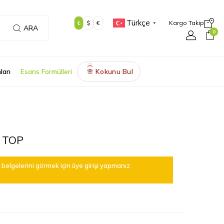
Türkçe
₺
$
€
Kargo Takip
▼
ARA
0
ları
Esans Formülleri
Kokunu Bul
🌸
 TOP
belgelerini görmek için üye girişi yapmanız