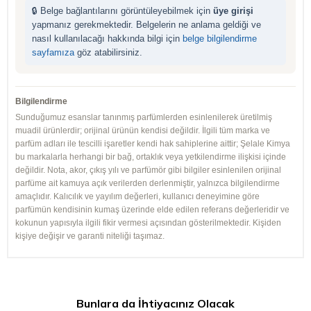
🔒 Belge bağlantılarını görüntüleyebilmek için
üye girişi
yapmanız gerekmektedir. Belgelerin ne anlama geldiği ve
nasıl kullanılacağı hakkında bilgi için
belge bilgilendirme
sayfamıza
göz atabilirsiniz.
Bilgilendirme
Sunduğumuz esanslar tanınmış parfümlerden esinlenilerek üretilmiş
muadil ürünlerdir; orijinal ürünün kendisi değildir. İlgili tüm marka ve
parfüm adları ile tescilli işaretler kendi hak sahiplerine aittir; Şelale Kimya
bu markalarla herhangi bir bağ, ortaklık veya yetkilendirme ilişkisi içinde
değildir. Nota, akor, çıkış yılı ve parfümör gibi bilgiler esinlenilen orijinal
parfüme ait kamuya açık verilerden derlenmiştir, yalnızca bilgilendirme
amaçlıdır. Kalıcılık ve yayılım değerleri, kullanıcı deneyimine göre
parfümün kendisinin kumaş üzerinde elde edilen referans değerleridir ve
kokunun yapısıyla ilgili fikir vermesi açısından gösterilmektedir. Kişiden
kişiye değişir ve garanti niteliği taşımaz.
Bunlara da İhtiyacınız Olacak