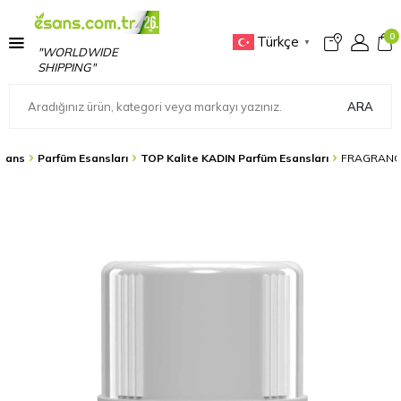
0
Türkçe
▼
"WORLDWIDE
SHIPPING"
ARA
sans
Parfüm Esansları
TOP Kalite KADIN Parfüm Esansları
FRAGRANCE