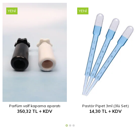
YENI
YENI
Parfüm valf kapama aparatı
Pastör Pipet 3ml (3lü Set)
350,32
TL
KDV
14,30
TL
KDV