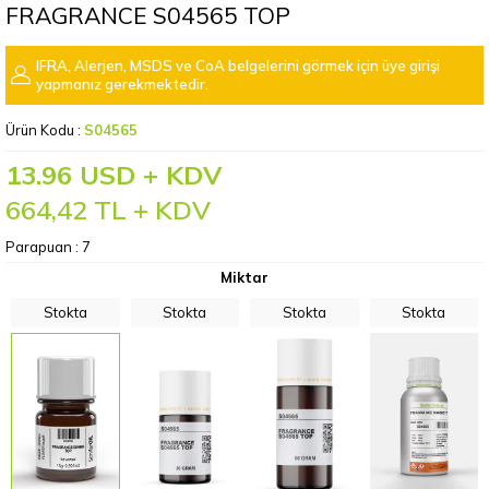
FRAGRANCE S04565 TOP
IFRA, Alerjen, MSDS ve CoA belgelerini görmek için üye girişi
yapmanız gerekmektedir.
Ürün Kodu :
S04565
13.96 USD + KDV
664,42
TL + KDV
Parapuan :
7
Miktar
Stokta
Stokta
Stokta
Stokta