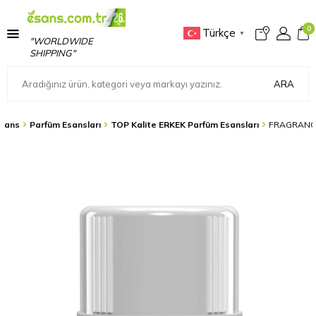
0
Türkçe
▼
"WORLDWIDE
SHIPPING"
ARA
sans
Parfüm Esansları
TOP Kalite ERKEK Parfüm Esansları
FRAGRANCE