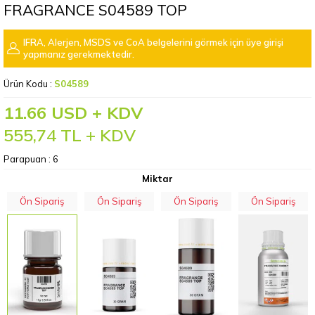
FRAGRANCE S04589 TOP
IFRA, Alerjen, MSDS ve CoA belgelerini görmek için üye girişi
yapmanız gerekmektedir.
Ürün Kodu :
S04589
11.66 USD + KDV
555,74
TL + KDV
Parapuan :
6
Miktar
Ön Sipariş
Ön Sipariş
Ön Sipariş
Ön Sipariş