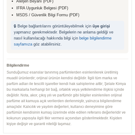
Alerjen Beyanı (PDF)
IFRA Uygunluk Belgesi (PDF)
MSDS / Güvenlik Bilgi Formu (PDF)
🔒 Belge bağlantılarını görüntüleyebilmek için
üye girişi
yapmanız gerekmektedir. Belgelerin ne anlama geldiği ve
nasıl kullanılacağı hakkında bilgi için
belge bilgilendirme
sayfamıza
göz atabilirsiniz.
Bilgilendirme
Sunduğumuz esanslar tanınmış parfümlerden esinlenilerek üretilmiş
muadil ürünlerdir; orijinal ürünün kendisi değildir. İlgili tüm marka ve
parfüm adları ile tescilli işaretler kendi hak sahiplerine aittir; Şelale Kimya
bu markalarla herhangi bir bağ, ortaklık veya yetkilendirme ilişkisi içinde
değildir. Nota, akor, çıkış yılı ve parfümör gibi bilgiler esinlenilen orijinal
parfüme ait kamuya açık verilerden derlenmiştir, yalnızca bilgilendirme
amaçlıdır. Kalıcılık ve yayılım değerleri, kullanıcı deneyimine göre
parfümün kendisinin kumaş üzerinde elde edilen referans değerleridir ve
kokunun yapısıyla ilgili fikir vermesi açısından gösterilmektedir. Kişiden
kişiye değişir ve garanti niteliği taşımaz.