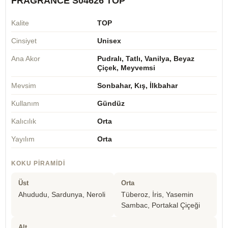
FRAGRANCE S04626 TOP
Kalite
TOP
Cinsiyet
Unisex
Ana Akor
Pudralı, Tatlı, Vanilya, Beyaz
Çiçek, Meyvemsi
Mevsim
Sonbahar, Kış, İlkbahar
Kullanım
Gündüz
Kalıcılık
Orta
Yayılım
Orta
KOKU PIRAMIDI
Üst
Orta
Ahududu, Sardunya, Neroli
Tüberoz, İris, Yasemin
Sambac, Portakal Çiçeği
Alt