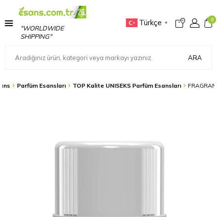
0
Türkçe
▼
"WORLDWIDE
SHIPPING"
ARA
ans
Parfüm Esansları
TOP Kalite UNISEKS Parfüm Esansları
FRAGRANC