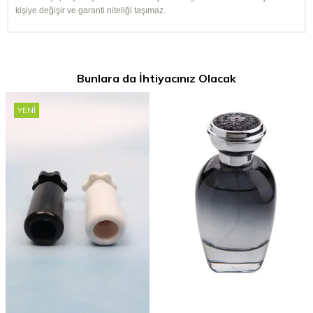
kişiye değişir ve garanti niteliği taşımaz.
Bunlara da İhtiyacınız Olacak
YENI