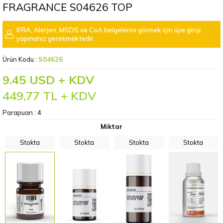
FRAGRANCE S04626 TOP
IFRA, Alerjen, MSDS ve CoA belgelerini görmek için üye girişi
yapmanız gerekmektedir.
Ürün Kodu :
S04626
9.45 USD + KDV
449,77
TL + KDV
Parapuan :
4
Miktar
Stokta
Stokta
Stokta
Stokta