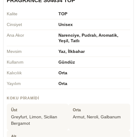
FRAGRANCE S04634 TOP
Kalite
TOP
Cinsiyet
Unisex
Ana Akor
Narenciye, Pudralı, Aromatik,
Yeşil, Tatlı
Mevsim
Yaz, İlkbahar
Kullanım
Gündüz
Kalıcılık
Orta
Yayılım
Orta
KOKU PIRAMIDI
Üst
Orta
Greyfurt, Limon, Sicilian
Armut, Neroli, Galbanum
Bergamot
Alt