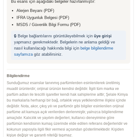
Bu esans için aşağıdaki belgeler hazırlanmıştır:
Alerjen Beyanı (PDF)
IFRA Uygunluk Belgesi (PDF)
MSDS / Güvenlik Bilgi Formu (PDF)
🔒 Belge bağlantılarını görüntüleyebilmek için
üye girişi
yapmanız gerekmektedir. Belgelerin ne anlama geldiği ve
nasıl kullanılacağı hakkında bilgi için
belge bilgilendirme
sayfamıza
göz atabilirsiniz.
Bilgilendirme
Sunduğumuz esanslar tanınmış parfümlerden esinlenilerek üretilmiş
muadil ürünlerdir; orijinal ürünün kendisi değildir. İlgili tüm marka ve
parfüm adları ile tescilli işaretler kendi hak sahiplerine aittir; Şelale Kimya
bu markalarla herhangi bir bağ, ortaklık veya yetkilendirme ilişkisi içinde
değildir. Nota, akor, çıkış yılı ve parfümör gibi bilgiler esinlenilen orijinal
parfüme ait kamuya açık verilerden derlenmiştir, yalnızca bilgilendirme
amaçlıdır. Kalıcılık ve yayılım değerleri, kullanıcı deneyimine göre
parfümün kendisinin kumaş üzerinde elde edilen referans değerleridir ve
kokunun yapısıyla ilgili fikir vermesi açısından gösterilmektedir. Kişiden
kişiye değişir ve garanti niteliği taşımaz.