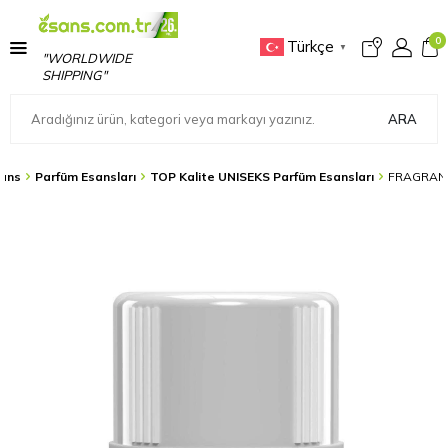
0
Türkçe
▼
"WORLDWIDE
SHIPPING"
ARA
ans
Parfüm Esansları
TOP Kalite UNISEKS Parfüm Esansları
FRAGRANC