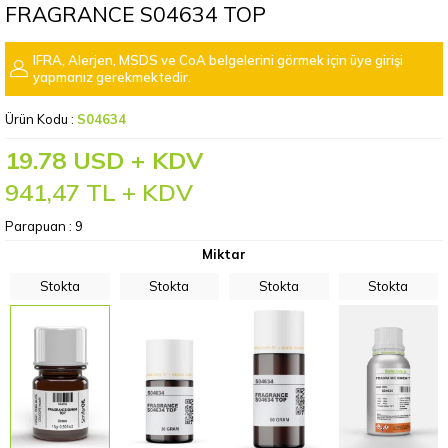
FRAGRANCE S04634 TOP
IFRA, Alerjen, MSDS ve CoA belgelerini görmek için üye girişi
yapmanız gerekmektedir.
Ürün Kodu :
S04634
19.78 USD + KDV
941,47
TL + KDV
Parapuan :
9
Miktar
Stokta
Stokta
Stokta
Stokta