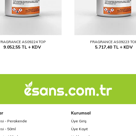
FRAGRANCE AS09224 TOP
FRAGRANCE AS09223 TO
9.052,55
TL
KDV
5.717,40
TL
KDV
ar
Kurumsal
esi - Perakende
Üye Giriş
si - 50ml
Üye Kayıt