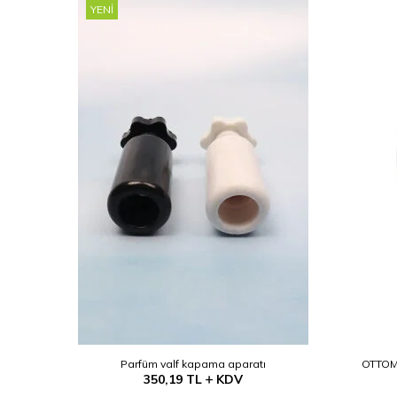
YENI
(Etanol)
Parfüm valf kapama aparatı
OTTOMA
350,19
TL
KDV