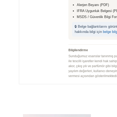
Alerjen Beyanı (PDF)
IFRA Uygunluk Belgesi (P
MSDS / Güvenlik Bilgi Fo
🔒 Belge bağlantılarını görü
hakkında bilgi için
belge bil
Bilgilendirme
Sunduğumuz esanslar tanınmış parfü
ile tescilli işaretler kendi hak sah
akor, çıkış yılı ve parfümör gibi bi
yayılım değerleri, kullanıcı deney
vermesi açısından gösterilmektedir.