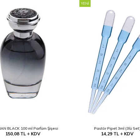
YENI
N BLACK 100 ml Parfüm Şişesi
Pastör Pipet 3ml (3lü Set
150,08
TL
KDV
14,29
TL
KDV