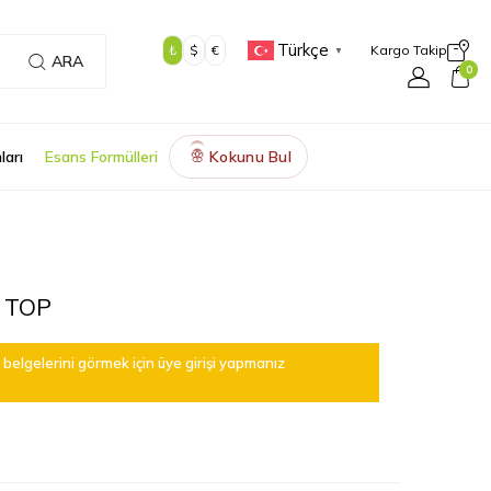
Türkçe
₺
$
€
Kargo Takip
▼
ARA
0
ları
Esans Formülleri
Kokunu Bul
🌸
 TOP
belgelerini görmek için üye girişi yapmanız