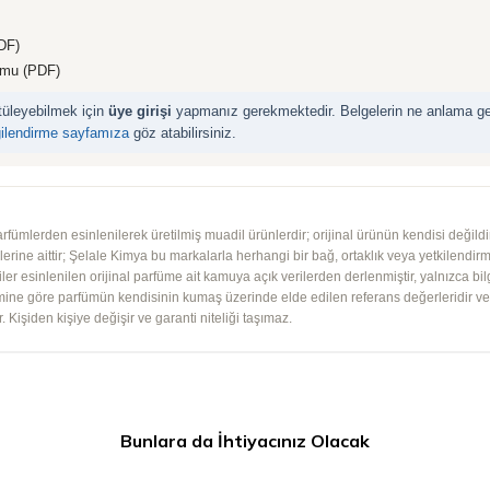
DF)
rmu (PDF)
ntüleyebilmek için
üye girişi
yapmanız gerekmektedir. Belgelerin ne anlama geld
gilendirme sayfamıza
göz atabilirsiniz.
mlerden esinlenilerek üretilmiş muadil ürünlerdir; orijinal ürünün kendisi değildir.
iplerine aittir; Şelale Kimya bu markalarla herhangi bir bağ, ortaklık veya yetkilendirme
lgiler esinlenilen orijinal parfüme ait kamuya açık verilerden derlenmiştir, yalnızca bil
imine göre parfümün kendisinin kumaş üzerinde elde edilen referans değerleridir ve ko
 Kişiden kişiye değişir ve garanti niteliği taşımaz.
Bunlara da İhtiyacınız Olacak