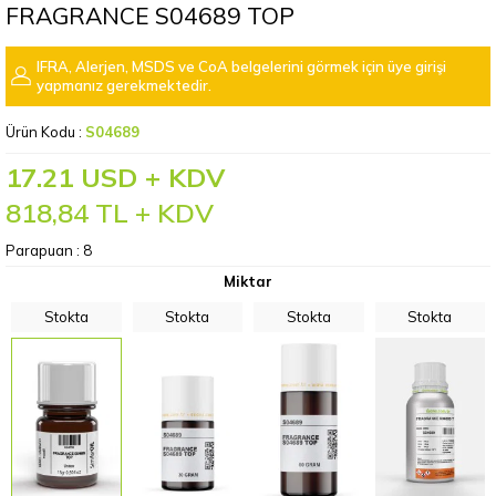
FRAGRANCE S04689 TOP
IFRA, Alerjen, MSDS ve CoA belgelerini görmek için üye girişi
yapmanız gerekmektedir.
Ürün Kodu :
S04689
17.21 USD + KDV
818,84
TL + KDV
Parapuan :
8
Miktar
Stokta
Stokta
Stokta
Stokta