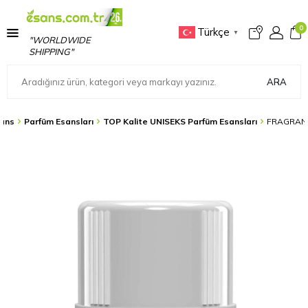
0
Türkçe
▼
"WORLDWIDE
SHIPPING"
ARA
ans
Parfüm Esansları
TOP Kalite UNISEKS Parfüm Esansları
FRAGRANC