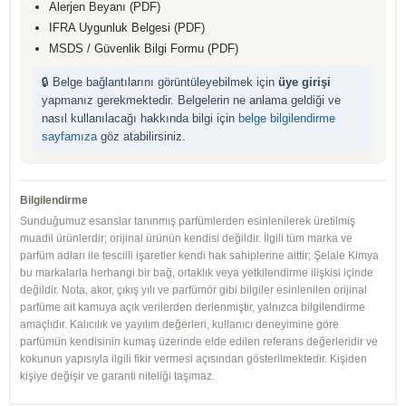
Alerjen Beyanı (PDF)
IFRA Uygunluk Belgesi (PDF)
MSDS / Güvenlik Bilgi Formu (PDF)
🔒 Belge bağlantılarını görüntüleyebilmek için
üye girişi
yapmanız gerekmektedir. Belgelerin ne anlama geldiği ve
nasıl kullanılacağı hakkında bilgi için
belge bilgilendirme
sayfamıza
göz atabilirsiniz.
Bilgilendirme
Sunduğumuz esanslar tanınmış parfümlerden esinlenilerek üretilmiş
muadil ürünlerdir; orijinal ürünün kendisi değildir. İlgili tüm marka ve
parfüm adları ile tescilli işaretler kendi hak sahiplerine aittir; Şelale Kimya
bu markalarla herhangi bir bağ, ortaklık veya yetkilendirme ilişkisi içinde
değildir. Nota, akor, çıkış yılı ve parfümör gibi bilgiler esinlenilen orijinal
parfüme ait kamuya açık verilerden derlenmiştir, yalnızca bilgilendirme
amaçlıdır. Kalıcılık ve yayılım değerleri, kullanıcı deneyimine göre
parfümün kendisinin kumaş üzerinde elde edilen referans değerleridir ve
kokunun yapısıyla ilgili fikir vermesi açısından gösterilmektedir. Kişiden
kişiye değişir ve garanti niteliği taşımaz.