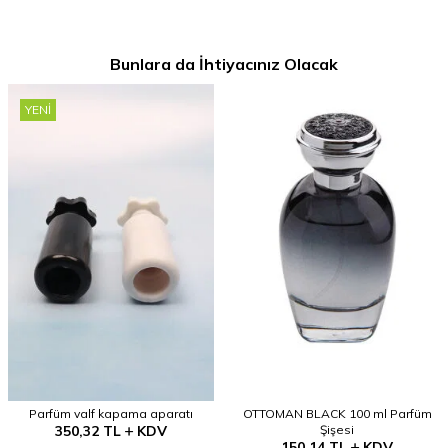
Bunlara da İhtiyacınız Olacak
YENI
Parfüm valf kapama aparatı
OTTOMAN BLACK 100 ml Parfüm
350,32
TL
KDV
Şişesi
150,14
TL
KDV