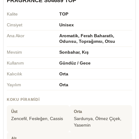
FRAGRANCE S04689 TOP
Kalite
TOP
Cinsiyet
Unisex
Ana Akor
Aromatik, Ferah Baharatlı,
Odunsu, Toprağımsı, Otsu
Mevsim
Sonbahar, Kış
Kullanım
Gündüz / Gece
Kalıcılık
Orta
Yayılım
Orta
KOKU PIRAMIDI
Üst
Orta
Zencefil, Fesleğen, Cassis
Sardunya, Ölmez Çiçek,
Yasemin
Alt