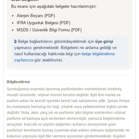
Bu esans için aşağıdaki belgeler hazırlanmıştır:
Alerjen Beyanı (PDF)
IFRA Uygunluk Belgesi (PDF)
MSDS / Güvenlik Bilgi Formu (PDF)
🔒 Belge bağlantılarını görüntüleyebilmek için
üye girişi
yapmanız gerekmektedir. Belgelerin ne anlama geldiği ve
nasıl kullanılacağı hakkında bilgi için
belge bilgilendirme
sayfamıza
göz atabilirsiniz.
Bilgilendirme
Sunduğumuz esanslar tanınmış parfümlerden esinlenilerek üretilmiş
muadil ürünlerdir; orijinal ürünün kendisi değildir. İlgili tüm marka ve
parfüm adları ile tescilli işaretler kendi hak sahiplerine aittir; Şelale Kimya
bu markalarla herhangi bir bağ, ortaklık veya yetkilendirme ilişkisi içinde
değildir. Nota, akor, çıkış yılı ve parfümör gibi bilgiler esinlenilen orijinal
parfüme ait kamuya açık verilerden derlenmiştir, yalnızca bilgilendirme
amaçlıdır. Kalıcılık ve yayılım değerleri, kullanıcı deneyimine göre
parfümün kendisinin kumaş üzerinde elde edilen referans değerleridir ve
kokunun yapısıyla ilgili fikir vermesi açısından gösterilmektedir. Kişiden