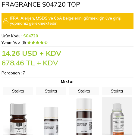
FRAGRANCE S04720 TOP
IFRA, Alerjen, MSDS ve CoA belgelerini görmek için üye girişi
yapmanız gerekmektedir.
Ürün Kodu :
S04720
Yorum Yap
(8)
14.26 USD + KDV
678,46
TL + KDV
Parapuan :
7
Miktar
Stokta
Stokta
Stokta
Stokta