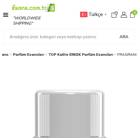
0
Türkçe
▼
"WORLDWIDE
SHIPPING"
ARA
sans
Parfüm Esansları
TOP Kalite ERKEK Parfüm Esansları
FRAGRANCE