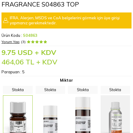
FRAGRANCE S04863 TOP
IFRA, Alerjen, MSDS ve CoA belgelerini görmek için üye girişi
yapmanız gerekmektedir.
Ürün Kodu :
S04863
Yorum Yap
(3)
9.75 USD + KDV
464,06
TL + KDV
Parapuan :
5
Miktar
Stokta
Stokta
Stokta
Stokta