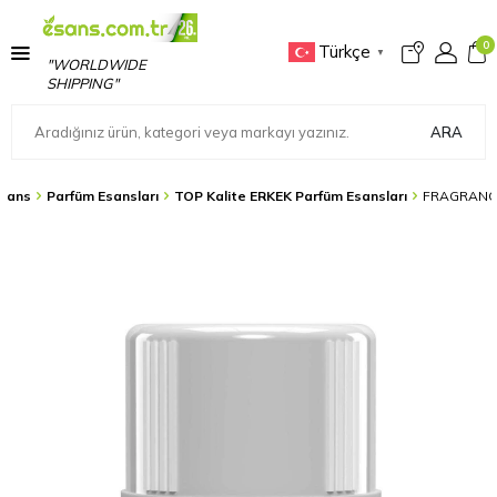
0
Türkçe
▼
"WORLDWIDE
SHIPPING"
ARA
sans
Parfüm Esansları
TOP Kalite ERKEK Parfüm Esansları
FRAGRANCE