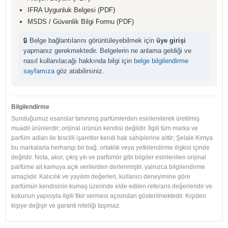
IFRA Uygunluk Belgesi (PDF)
MSDS / Güvenlik Bilgi Formu (PDF)
🔒 Belge bağlantılarını görüntüleyebilmek için
üye girişi
yapmanız gerekmektedir. Belgelerin ne anlama geldiği ve
nasıl kullanılacağı hakkında bilgi için
belge bilgilendirme
sayfamıza
göz atabilirsiniz.
Bilgilendirme
Sunduğumuz esanslar tanınmış parfümlerden esinlenilerek üretilmiş
muadil ürünlerdir; orijinal ürünün kendisi değildir. İlgili tüm marka ve
parfüm adları ile tescilli işaretler kendi hak sahiplerine aittir; Şelale Kimya
bu markalarla herhangi bir bağ, ortaklık veya yetkilendirme ilişkisi içinde
değildir. Nota, akor, çıkış yılı ve parfümör gibi bilgiler esinlenilen orijinal
parfüme ait kamuya açık verilerden derlenmiştir, yalnızca bilgilendirme
amaçlıdır. Kalıcılık ve yayılım değerleri, kullanıcı deneyimine göre
parfümün kendisinin kumaş üzerinde elde edilen referans değerleridir ve
kokunun yapısıyla ilgili fikir vermesi açısından gösterilmektedir. Kişiden
kişiye değişir ve garanti niteliği taşımaz.