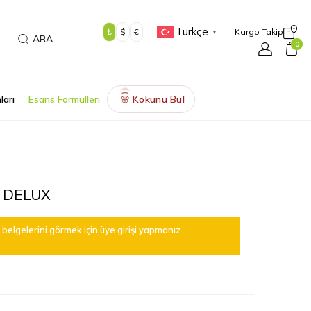
Türkçe
₺
$
€
Kargo Takip
▼
ARA
0
ları
Esans Formülleri
Kokunu Bul
🌸
 DELUX
belgelerini görmek için üye girişi yapmanız