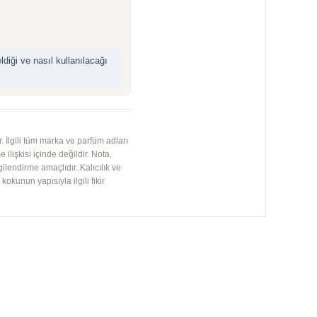
iği ve nasıl kullanılacağı
 İlgili tüm marka ve parfüm adları
 ilişkisi içinde değildir. Nota,
gilendirme amaçlıdır. Kalıcılık ve
kunun yapısıyla ilgili fikir
YENI