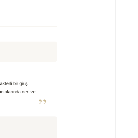
terli bir giriş
notalarında deri ve
”