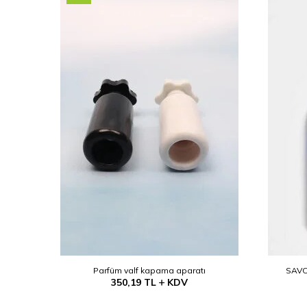
(Etanol)
Parfüm valf kapama aparatı
SAVO
350,19
TL
KDV