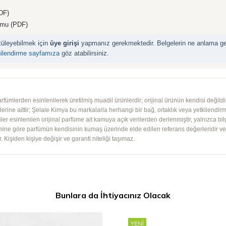
DF)
rmu (PDF)
ntüleyebilmek için
üye girişi
yapmanız gerekmektedir. Belgelerin ne anlama geld
gilendirme sayfamıza
göz atabilirsiniz.
mlerden esinlenilerek üretilmiş muadil ürünlerdir; orijinal ürünün kendisi değildir.
iplerine aittir; Şelale Kimya bu markalarla herhangi bir bağ, ortaklık veya yetkilendirme
lgiler esinlenilen orijinal parfüme ait kamuya açık verilerden derlenmiştir, yalnızca bil
imine göre parfümün kendisinin kumaş üzerinde elde edilen referans değerleridir ve ko
 Kişiden kişiye değişir ve garanti niteliği taşımaz.
Bunlara da İhtiyacınız Olacak
YENI