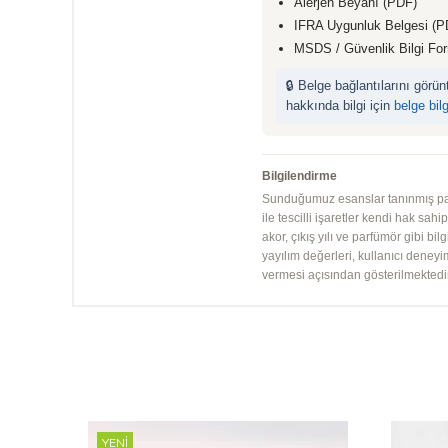
Alerjen Beyanı (PDF)
IFRA Uygunluk Belgesi (P
MSDS / Güvenlik Bilgi Fo
🔒 Belge bağlantılarını görü
hakkında bilgi için
belge bil
Bilgilendirme
Sunduğumuz esanslar tanınmış parfü
ile tescilli işaretler kendi hak sah
akor, çıkış yılı ve parfümör gibi bi
yayılım değerleri, kullanıcı deney
vermesi açısından gösterilmektedir.
YENI