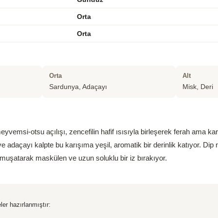
Orta
Orta
Orta
Alt
Sardunya, Adaçayı
Misk, Deri
vemsi-otsu açılışı, zencefilin hafif ısısıyla birleşerek ferah ama karak
 adaçayı kalpte bu karışıma yeşil, aromatik bir derinlik katıyor. Dip 
umuşatarak maskülen ve uzun soluklu bir iz bırakıyor.
ler hazırlanmıştır: