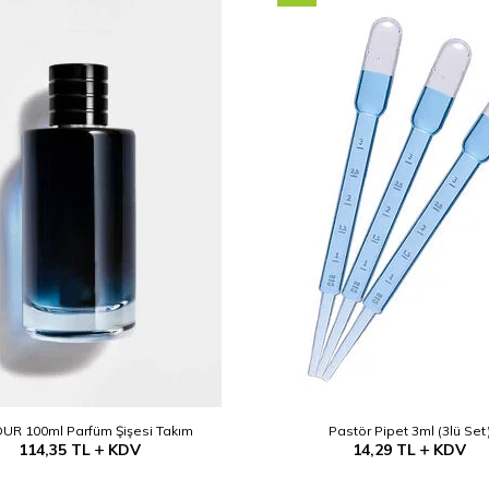
UR 100ml Parfüm Şişesi Takım
Pastör Pipet 3ml (3lü Set
114,35
TL
KDV
14,29
TL
KDV