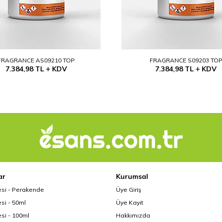
FRAGRANCE AS09210 TOP
FRAGRANCE S09203 TO
7.384,98
TL
KDV
7.384,98
TL
KDV
ar
Kurumsal
esi - Perakende
Üye Giriş
si - 50ml
Üye Kayıt
si - 100ml
Hakkımızda