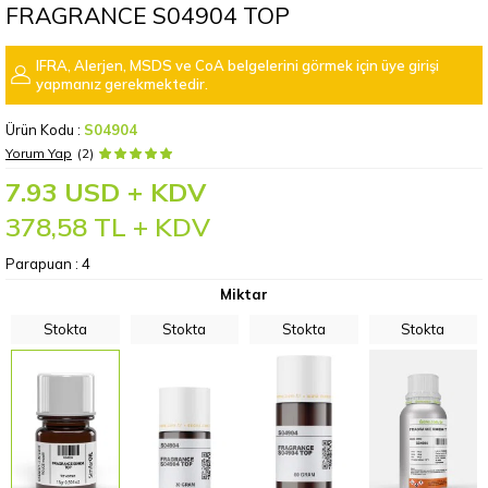
FRAGRANCE S04904 TOP
IFRA, Alerjen, MSDS ve CoA belgelerini görmek için üye girişi
yapmanız gerekmektedir.
Ürün Kodu :
S04904
Yorum Yap
(2)
7.93 USD + KDV
378,58
TL + KDV
Parapuan :
4
Miktar
Stokta
Stokta
Stokta
Stokta