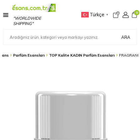
0
Türkçe
▼
"WORLDWIDE
SHIPPING"
ARA
sans
Parfüm Esansları
TOP Kalite KADIN Parfüm Esansları
FRAGRANCE