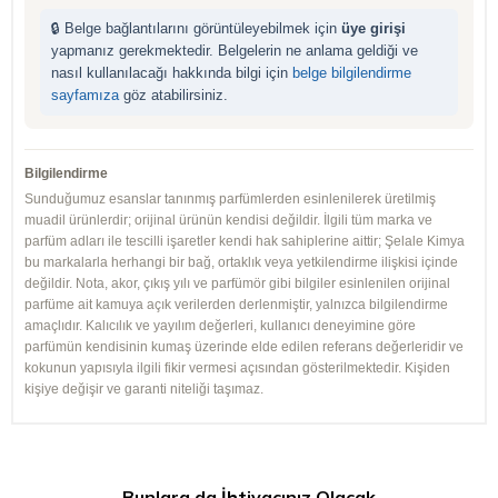
🔒 Belge bağlantılarını görüntüleyebilmek için
üye girişi
yapmanız gerekmektedir. Belgelerin ne anlama geldiği ve
nasıl kullanılacağı hakkında bilgi için
belge bilgilendirme
sayfamıza
göz atabilirsiniz.
Bilgilendirme
Sunduğumuz esanslar tanınmış parfümlerden esinlenilerek üretilmiş
muadil ürünlerdir; orijinal ürünün kendisi değildir. İlgili tüm marka ve
parfüm adları ile tescilli işaretler kendi hak sahiplerine aittir; Şelale Kimya
bu markalarla herhangi bir bağ, ortaklık veya yetkilendirme ilişkisi içinde
değildir. Nota, akor, çıkış yılı ve parfümör gibi bilgiler esinlenilen orijinal
parfüme ait kamuya açık verilerden derlenmiştir, yalnızca bilgilendirme
amaçlıdır. Kalıcılık ve yayılım değerleri, kullanıcı deneyimine göre
parfümün kendisinin kumaş üzerinde elde edilen referans değerleridir ve
kokunun yapısıyla ilgili fikir vermesi açısından gösterilmektedir. Kişiden
kişiye değişir ve garanti niteliği taşımaz.
Bunlara da İhtiyacınız Olacak