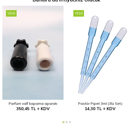
YENI
YENI
Parfüm valf kapama aparatı
Pastör Pipet 3ml (3lü Set)
350,45
TL
KDV
14,30
TL
KDV