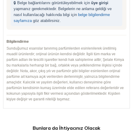
🔒 Belge bağlantılarını görüntüleyebilmek için
üye girişi
yapmanız gerekmektedir. Belgelerin ne anlama geldiği ve
nasıl kullanılacağı hakkında bilgi için
belge bilgilendirme
sayfamıza
göz atabilirsiniz.
Bilgilendirme
Sunduğumuz esanslar tanınmış parfümlerden esinlenilerek üretilmiş
muadil ürünlerdir; orijinal ürünün kendisi değildir. İlgili tüm marka ve
parfüm adları ile tescilli işaretler kendi hak sahiplerine aittir; Şelale Kimya
bu markalarla herhangi bir bağ, ortaklık veya yetkilendirme ilişkisi içinde
değildir. Nota, akor, çıkış yılı ve parfümör gibi bilgiler esinlenilen orijinal
parfüme ait kamuya açık verilerden derlenmiştir, yalnızca bilgilendirme
amaçlıdır. Kalıcılık ve yayılım değerleri, kullanıcı deneyimine göre
parfümün kendisinin kumaş üzerinde elde edilen referans değerleridir ve
kokunun yapısıyla ilgili fikir vermesi açısından gösterilmektedir. Kişiden
kişiye değişir ve garanti niteliği taşımaz.
Bunlara da İhtiyacınız Olacak