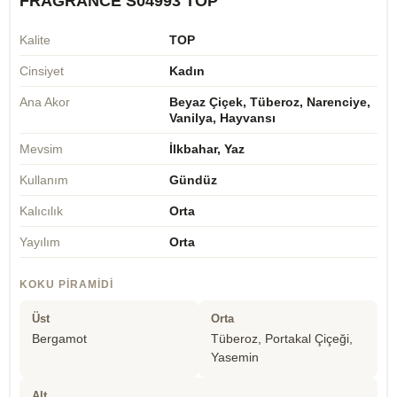
FRAGRANCE S04993 TOP
Kalite
TOP
Cinsiyet
Kadın
Ana Akor
Beyaz Çiçek, Tüberoz, Narenciye,
Vanilya, Hayvansı
Mevsim
İlkbahar, Yaz
Kullanım
Gündüz
Kalıcılık
Orta
Yayılım
Orta
KOKU PIRAMIDI
Üst
Orta
Bergamot
Tüberoz, Portakal Çiçeği,
Yasemin
Alt