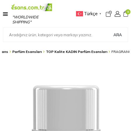
0
Türkçe
▼
"WORLDWIDE
SHIPPING"
ARA
sans
Parfüm Esansları
TOP Kalite KADIN Parfüm Esansları
FRAGRANCE