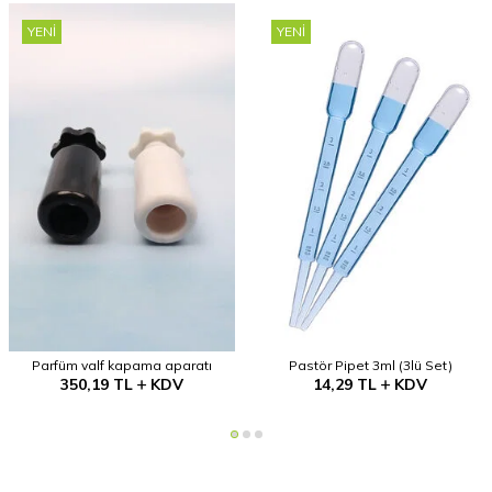
YENI
YENI
Parfüm valf kapama aparatı
Pastör Pipet 3ml (3lü Set)
350,19
TL
KDV
14,29
TL
KDV