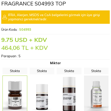
FRAGRANCE S04993 TOP
IFRA, Alerjen, MSDS ve CoA belgelerini görmek için üye girişi
yapmanız gerekmektedir.
Ürün Kodu :
S04993
9.75 USD + KDV
464,06
TL + KDV
Parapuan :
5
Miktar
Stokta
Stokta
Stokta
Stokta