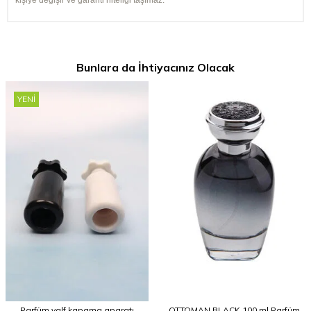
kişiye değişir ve garanti niteliği taşımaz.
Bunlara da İhtiyacınız Olacak
YENI
Parfüm valf kapama aparatı
OTTOMAN BLACK 100 ml Parfüm