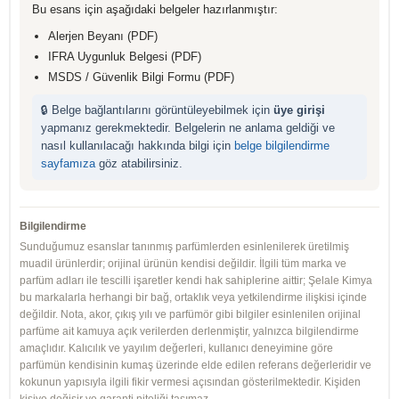
Bu esans için aşağıdaki belgeler hazırlanmıştır:
Alerjen Beyanı (PDF)
IFRA Uygunluk Belgesi (PDF)
MSDS / Güvenlik Bilgi Formu (PDF)
🔒 Belge bağlantılarını görüntüleyebilmek için
üye girişi
yapmanız gerekmektedir. Belgelerin ne anlama geldiği ve
nasıl kullanılacağı hakkında bilgi için
belge bilgilendirme
sayfamıza
göz atabilirsiniz.
Bilgilendirme
Sunduğumuz esanslar tanınmış parfümlerden esinlenilerek üretilmiş
muadil ürünlerdir; orijinal ürünün kendisi değildir. İlgili tüm marka ve
parfüm adları ile tescilli işaretler kendi hak sahiplerine aittir; Şelale Kimya
bu markalarla herhangi bir bağ, ortaklık veya yetkilendirme ilişkisi içinde
değildir. Nota, akor, çıkış yılı ve parfümör gibi bilgiler esinlenilen orijinal
parfüme ait kamuya açık verilerden derlenmiştir, yalnızca bilgilendirme
amaçlıdır. Kalıcılık ve yayılım değerleri, kullanıcı deneyimine göre
parfümün kendisinin kumaş üzerinde elde edilen referans değerleridir ve
kokunun yapısıyla ilgili fikir vermesi açısından gösterilmektedir. Kişiden