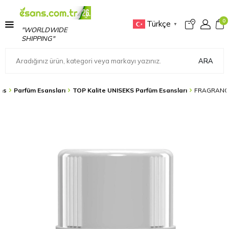
0
Türkçe
▼
"WORLDWIDE
SHIPPING"
ARA
ns
Parfüm Esansları
TOP Kalite UNISEKS Parfüm Esansları
FRAGRANCE