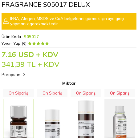
FRAGRANCE S05017 DELUX
IFRA, Alerjen, MSDS ve CoA belgelerini görmek için üye girişi
yapmanız gerekmektedir.
Ürün Kodu :
S05017
Yorum Yap
(6)
7.16 USD + KDV
341,39
TL + KDV
Parapuan :
3
Miktar
Ön Sipariş
Ön Sipariş
Ön Sipariş
Ön Sipariş