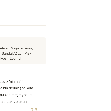
Vetiver, Meşe Yosunu,
 Sandal Ağacı, Misk,
yesi, Evernyl
vizi'nin hafif
'nin derinleştiği orta
uluşurken meşe yosunu
uya sıcak ve uzun