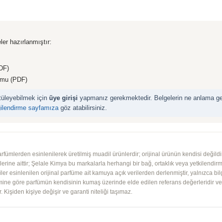
ler hazırlanmıştır:
DF)
rmu (PDF)
ntüleyebilmek için
üye girişi
yapmanız gerekmektedir. Belgelerin ne anlama geld
gilendirme sayfamıza
göz atabilirsiniz.
mlerden esinlenilerek üretilmiş muadil ürünlerdir; orijinal ürünün kendisi değildir.
iplerine aittir; Şelale Kimya bu markalarla herhangi bir bağ, ortaklık veya yetkilendirme
lgiler esinlenilen orijinal parfüme ait kamuya açık verilerden derlenmiştir, yalnızca bil
imine göre parfümün kendisinin kumaş üzerinde elde edilen referans değerleridir ve ko
 Kişiden kişiye değişir ve garanti niteliği taşımaz.