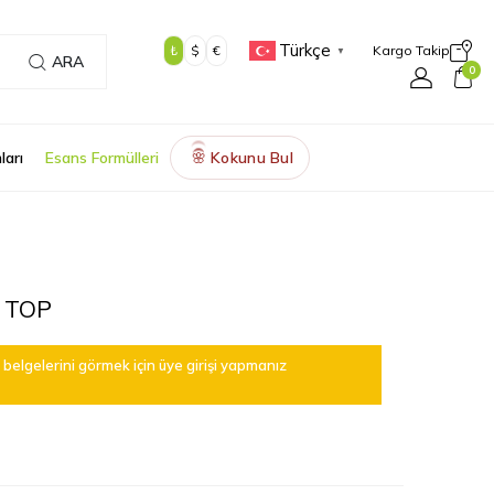
Türkçe
₺
$
€
Kargo Takip
▼
ARA
0
ları
Esans Formülleri
Kokunu Bul
🌸
 TOP
belgelerini görmek için üye girişi yapmanız