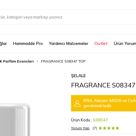
ğlar
Hammadde Pro
Yardımcı Malzemeler
Outlet
Ürün Yorum
K Parfüm Esansları
FRAGRANCE S08347 TOP
ŞELALE
FRAGRANCE S08347
IFRA, Alerjen, MSDS ve CoA 
gerekmektedir.
Ürün Kodu :
S08347
Yorum Yap
(7)