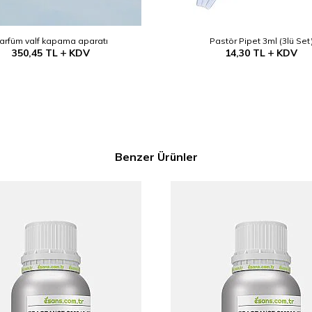
arfüm valf kapama aparatı
Pastör Pipet 3ml (3lü Set
350,45
TL
KDV
14,30
TL
KDV
Benzer Ürünler