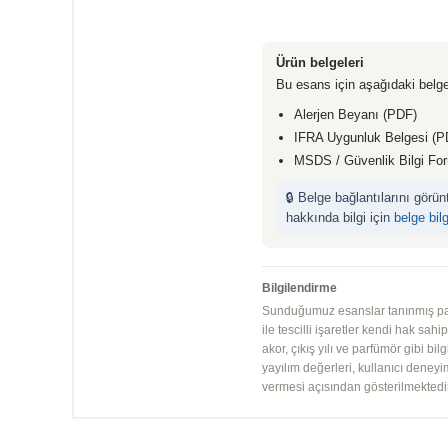
Ürün belgeleri
Bu esans için aşağıdaki belge
Alerjen Beyanı (PDF)
IFRA Uygunluk Belgesi (P
MSDS / Güvenlik Bilgi Fo
🔒 Belge bağlantılarını görü
hakkında bilgi için
belge bil
Bilgilendirme
Sunduğumuz esanslar tanınmış parfü
ile tescilli işaretler kendi hak sah
akor, çıkış yılı ve parfümör gibi bi
yayılım değerleri, kullanıcı deney
vermesi açısından gösterilmektedir.