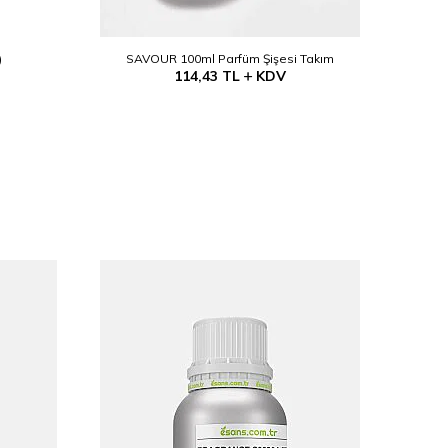
)
SAVOUR 100ml Parfüm Şişesi Takım
Alkol B
114,43
TL
KDV