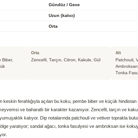
Gündüz / Gece
Uzun (kalıcı)
Orta
Orta
Alt
 Biber,
Zencefil, Tarçın, Citron, Kakule, Gül
Patchouli, 
çük
Ambroksan,
Tonka Fasul
 keskin ferahlığıyla açılan bu koku, pembe biber ve küçük hindistan ce
meyvemsi ve baharatlı bir karakter kazanıyor. Zencefil, tarçın ve kakule
 yumuşaklık katıyor. Dip notalarında patchouli ve vetiver toprakla b
gölge yaratıyor; sandal ağacı, tonka fasulyesi ve ambroksan ise kok
yor.