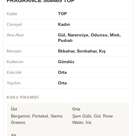
FRAGRANCE S08465 TOP
Kalite
TOP
Cinsiyet
Kadın
Ana Akor
Gül, Narenciye, Odunsu, Misk,
Pudralı
Mevsim
İlkbahar, Sonbahar, Kış
Kullanım
Gündüz
Kalıcılık
Orta
Yayılım
Orta
KOKU PIRAMIDI
Üst
Orta
Bergamot, Portakal, Stems
Şam Gülü, Gül, Rose
Greens
Water, İris
Alt