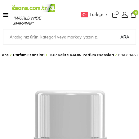
0
Türkçe
▼
"WORLDWIDE
SHIPPING"
ARA
sans
Parfüm Esansları
TOP Kalite KADIN Parfüm Esansları
FRAGRANCE