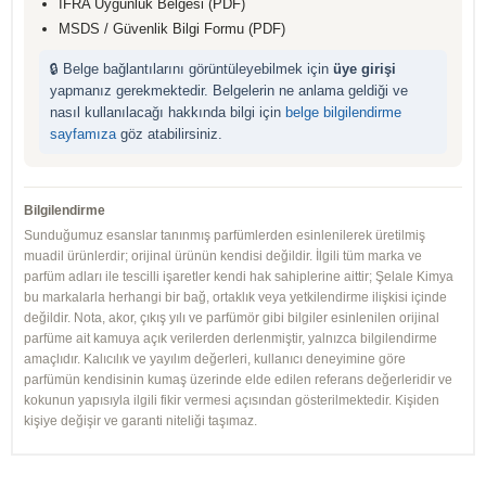
IFRA Uygunluk Belgesi (PDF)
MSDS / Güvenlik Bilgi Formu (PDF)
🔒 Belge bağlantılarını görüntüleyebilmek için
üye girişi
yapmanız gerekmektedir. Belgelerin ne anlama geldiği ve
nasıl kullanılacağı hakkında bilgi için
belge bilgilendirme
sayfamıza
göz atabilirsiniz.
Bilgilendirme
Sunduğumuz esanslar tanınmış parfümlerden esinlenilerek üretilmiş
muadil ürünlerdir; orijinal ürünün kendisi değildir. İlgili tüm marka ve
parfüm adları ile tescilli işaretler kendi hak sahiplerine aittir; Şelale Kimya
bu markalarla herhangi bir bağ, ortaklık veya yetkilendirme ilişkisi içinde
değildir. Nota, akor, çıkış yılı ve parfümör gibi bilgiler esinlenilen orijinal
parfüme ait kamuya açık verilerden derlenmiştir, yalnızca bilgilendirme
amaçlıdır. Kalıcılık ve yayılım değerleri, kullanıcı deneyimine göre
parfümün kendisinin kumaş üzerinde elde edilen referans değerleridir ve
kokunun yapısıyla ilgili fikir vermesi açısından gösterilmektedir. Kişiden
kişiye değişir ve garanti niteliği taşımaz.