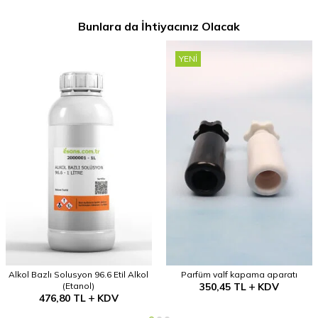
Bunlara da İhtiyacınız Olacak
YENI
Alkol Bazlı Solusyon 96.6 Etil Alkol
Parfüm valf kapama aparatı
(Etanol)
350,45
TL
KDV
476,80
TL
KDV