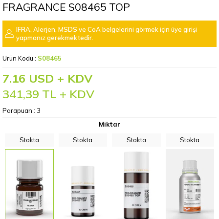
FRAGRANCE S08465 TOP
IFRA, Alerjen, MSDS ve CoA belgelerini görmek için üye girişi
yapmanız gerekmektedir.
Ürün Kodu :
S08465
7.16 USD + KDV
341,39
TL + KDV
Parapuan :
3
Miktar
Stokta
Stokta
Stokta
Stokta