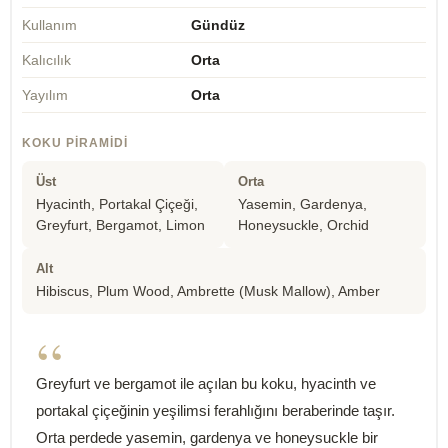
Kullanım
Gündüz
Kalıcılık
Orta
Yayılım
Orta
KOKU PIRAMIDI
Üst
Orta
Hyacinth, Portakal Çiçeği,
Yasemin, Gardenya,
Greyfurt, Bergamot, Limon
Honeysuckle, Orchid
Alt
Hibiscus, Plum Wood, Ambrette (Musk Mallow), Amber
“
Greyfurt ve bergamot ile açılan bu koku, hyacinth ve
portakal çiçeğinin yeşilimsi ferahlığını beraberinde taşır.
Orta perdede yasemin, gardenya ve honeysuckle bir