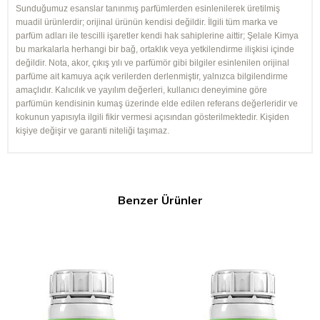
Sunduğumuz esanslar tanınmış parfümlerden esinlenilerek üretilmiş
muadil ürünlerdir; orijinal ürünün kendisi değildir. İlgili tüm marka ve
parfüm adları ile tescilli işaretler kendi hak sahiplerine aittir; Şelale Kimya
bu markalarla herhangi bir bağ, ortaklık veya yetkilendirme ilişkisi içinde
değildir. Nota, akor, çıkış yılı ve parfümör gibi bilgiler esinlenilen orijinal
parfüme ait kamuya açık verilerden derlenmiştir, yalnızca bilgilendirme
amaçlıdır. Kalıcılık ve yayılım değerleri, kullanıcı deneyimine göre
parfümün kendisinin kumaş üzerinde elde edilen referans değerleridir ve
kokunun yapısıyla ilgili fikir vermesi açısından gösterilmektedir. Kişiden
kişiye değişir ve garanti niteliği taşımaz.
Benzer Ürünler