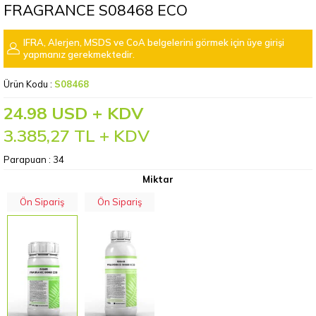
FRAGRANCE S08468 ECO
IFRA, Alerjen, MSDS ve CoA belgelerini görmek için üye girişi
yapmanız gerekmektedir.
Ürün Kodu :
S08468
24.98 USD + KDV
3.385,27
TL + KDV
Parapuan :
34
Miktar
Ön Sipariş
Ön Sipariş