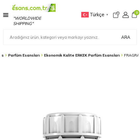
0
Türkçe
▼
"WORLDWIDE
SHIPPING"
ARA
ns
Parfüm Esansları
Ekonomik Kalite ERKEK Parfüm Esansları
FRAGRA