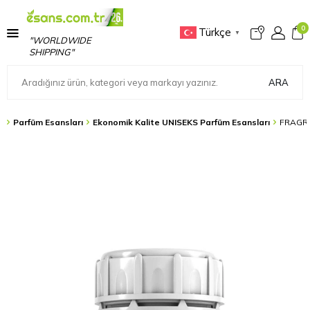
0
Türkçe
▼
"WORLDWIDE
SHIPPING"
ARA
s
Parfüm Esansları
Ekonomik Kalite UNISEKS Parfüm Esansları
FRAGRA