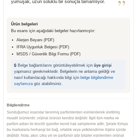
”
yumuşak, uzun soluklu bir sonuçla tamamlıyor.
Ürün belgeleri
Bu esans için aşağıdaki belgeler hazırlanmıştır:
Alerjen Beyanı (PDF)
IFRA Uygunluk Belgesi (PDF)
MSDS / Güvenlik Bilgi Formu (PDF)
🔒 Belge bağlantılarını görüntüleyebilmek için
üye girişi
yapmanız gerekmektedir. Belgelerin ne anlama geldiği ve
nasıl kullanılacağı hakkında bilgi için
belge bilgilendirme
sayfamıza
göz atabilirsiniz.
Bilgilendirme
Sunduğumuz esanslar tanınmış parfümlerden esinlenilerek üretilmiş
muadil ürünlerdir; orijinal ürünün kendisi değildir. İlgili tüm marka ve
parfüm adları ile tescilli işaretler kendi hak sahiplerine aittir; Şelale Kimya
bu markalarla herhangi bir bağ, ortaklık veya yetkilendirme ilişkisi içinde
değildir. Nota, akor, çıkış yılı ve parfümör gibi bilgiler esinlenilen orijinal