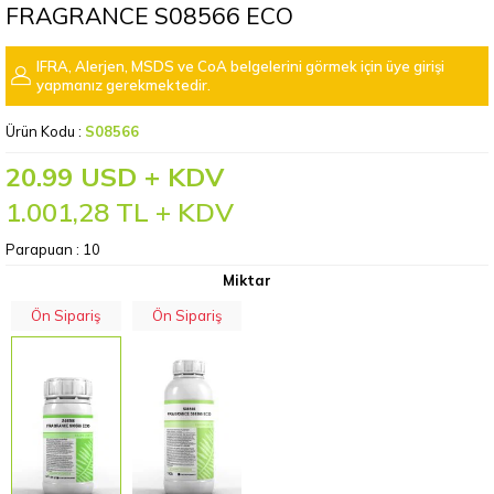
FRAGRANCE S08566 ECO
IFRA, Alerjen, MSDS ve CoA belgelerini görmek için üye girişi
yapmanız gerekmektedir.
Ürün Kodu :
S08566
20.99 USD + KDV
1.001,28
TL + KDV
Parapuan :
10
Miktar
Ön Sipariş
Ön Sipariş