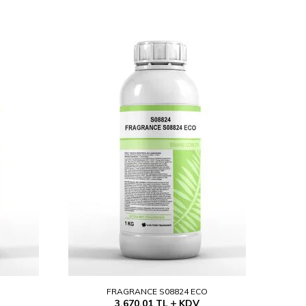
O
FRAGRANCE S08824 ECO
3.670,01
TL
KDV