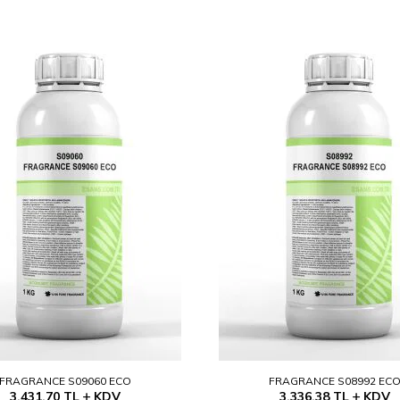
FRAGRANCE S09060 ECO
FRAGRANCE S08992 EC
3.431,70
TL
KDV
3.336,38
TL
KDV