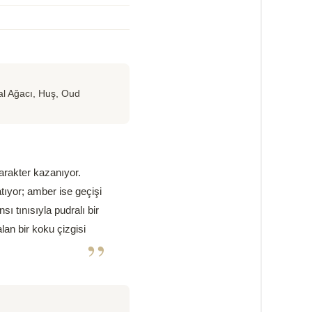
al Ağacı, Huş, Oud
karakter kazanıyor.
tıyor; amber ise geçişi
 tınısıyla pudralı bir
lan bir koku çizgisi
”