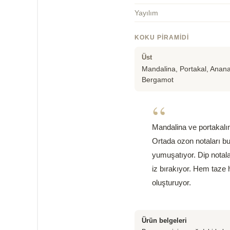
Yayılım
KOKU PIRAMIDI
Üst
Mandalina, Portakal, Anana
Bergamot
“
Mandalina ve portakalın
Ortada ozon notaları bu
yumuşatıyor. Dip notala
iz bırakıyor. Hem taze 
oluşturuyor.
Ürün belgeleri