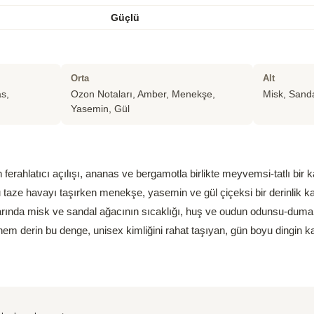
Güçlü
Orta
Alt
s,
Ozon Notaları, Amber, Menekşe,
Misk, Sand
Yasemin, Gül
 ferahlatıcı açılışı, ananas ve bergamotla birlikte meyvemsi-tatlı bir 
 taze havayı taşırken menekşe, yasemin ve gül çiçeksi bir derinlik ka
rında misk ve sandal ağacının sıcaklığı, huş ve oudun odunsu-dumansı
hem derin bu denge, unisex kimliğini rahat taşıyan, gün boyu dingin ka