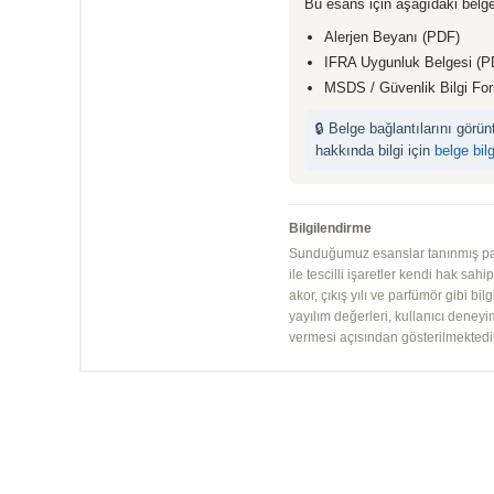
Bu esans için aşağıdaki belge
Alerjen Beyanı (PDF)
IFRA Uygunluk Belgesi (P
MSDS / Güvenlik Bilgi Fo
🔒 Belge bağlantılarını görü
hakkında bilgi için
belge bil
Bilgilendirme
Sunduğumuz esanslar tanınmış parfü
ile tescilli işaretler kendi hak sah
akor, çıkış yılı ve parfümör gibi bi
yayılım değerleri, kullanıcı deney
vermesi açısından gösterilmektedir.