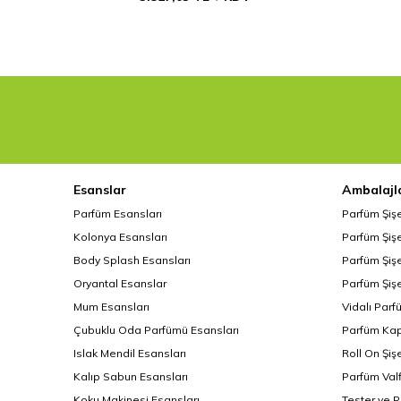
Esanslar
Ambalajl
Parfüm Esansları
Parfüm Şiş
Kolonya Esansları
Parfüm Şişe
Body Splash Esansları
Parfüm Şişe
Oryantal Esanslar
Parfüm Şişe
Mum Esansları
Vidalı Parf
Çubuklu Oda Parfümü Esansları
Parfüm Kap
Islak Mendil Esansları
Roll On Şiş
Kalıp Sabun Esansları
Parfüm Valf
Koku Makinesi Esansları
Tester ve 