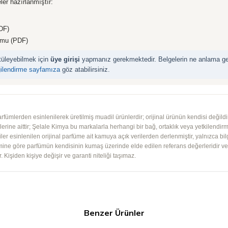
ler hazırlanmıştır:
DF)
rmu (PDF)
ntüleyebilmek için
üye girişi
yapmanız gerekmektedir. Belgelerin ne anlama geld
gilendirme sayfamıza
göz atabilirsiniz.
mlerden esinlenilerek üretilmiş muadil ürünlerdir; orijinal ürünün kendisi değildir.
iplerine aittir; Şelale Kimya bu markalarla herhangi bir bağ, ortaklık veya yetkilendirme
lgiler esinlenilen orijinal parfüme ait kamuya açık verilerden derlenmiştir, yalnızca bil
imine göre parfümün kendisinin kumaş üzerinde elde edilen referans değerleridir ve ko
 Kişiden kişiye değişir ve garanti niteliği taşımaz.
Benzer Ürünler