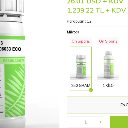
26.01 USD + KDV
1.239,22
TL + KDV
Parapuan :
12
Miktar
Ön Sipariş
Ön Sipariş
250 GRAM
1 KİLO
En G