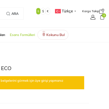
Türkçe
₺
$
€
Kargo Takip
▼
ARA
0
ları
Esans Formülleri
Kokunu Bul
🌸
 ECO
belgelerini görmek için üye girişi yapmanız