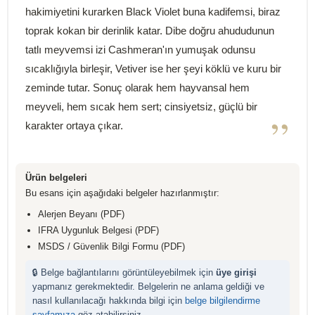
hakimiyetini kurarken Black Violet buna kadifemsi, biraz
toprak kokan bir derinlik katar. Dibe doğru ahududunun
tatlı meyvemsi izi Cashmeran'ın yumuşak odunsu
sıcaklığıyla birleşir, Vetiver ise her şeyi köklü ve kuru bir
zeminde tutar. Sonuç olarak hem hayvansal hem
meyveli, hem sıcak hem sert; cinsiyetsiz, güçlü bir
”
karakter ortaya çıkar.
Ürün belgeleri
Bu esans için aşağıdaki belgeler hazırlanmıştır:
Alerjen Beyanı (PDF)
IFRA Uygunluk Belgesi (PDF)
MSDS / Güvenlik Bilgi Formu (PDF)
🔒 Belge bağlantılarını görüntüleyebilmek için
üye girişi
yapmanız gerekmektedir. Belgelerin ne anlama geldiği ve
nasıl kullanılacağı hakkında bilgi için
belge bilgilendirme
sayfamıza
göz atabilirsiniz.