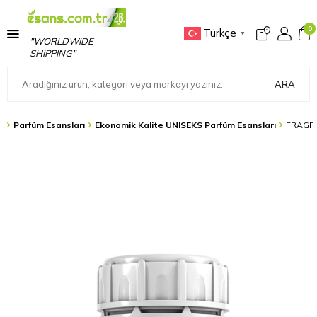
0
Türkçe
▼
"WORLDWIDE
SHIPPING"
ARA
s
Parfüm Esansları
Ekonomik Kalite UNISEKS Parfüm Esansları
FRAGRA