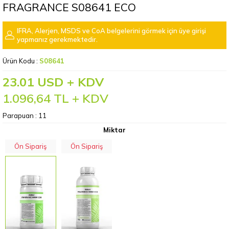
FRAGRANCE S08641 ECO
IFRA, Alerjen, MSDS ve CoA belgelerini görmek için üye girişi
yapmanız gerekmektedir.
Ürün Kodu :
S08641
23.01 USD + KDV
1.096,64
TL + KDV
Parapuan :
11
Miktar
Ön Sipariş
Ön Sipariş