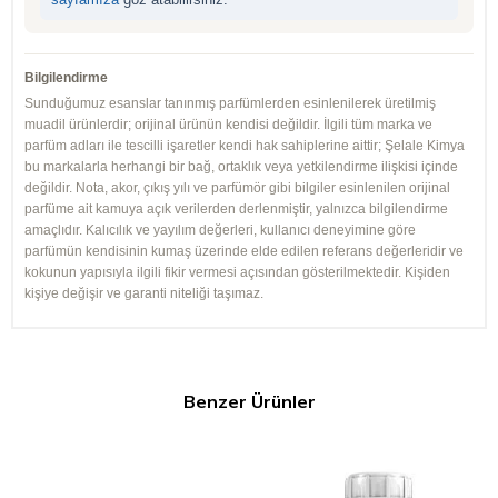
Bilgilendirme
Sunduğumuz esanslar tanınmış parfümlerden esinlenilerek üretilmiş
muadil ürünlerdir; orijinal ürünün kendisi değildir. İlgili tüm marka ve
parfüm adları ile tescilli işaretler kendi hak sahiplerine aittir; Şelale Kimya
bu markalarla herhangi bir bağ, ortaklık veya yetkilendirme ilişkisi içinde
değildir. Nota, akor, çıkış yılı ve parfümör gibi bilgiler esinlenilen orijinal
parfüme ait kamuya açık verilerden derlenmiştir, yalnızca bilgilendirme
amaçlıdır. Kalıcılık ve yayılım değerleri, kullanıcı deneyimine göre
parfümün kendisinin kumaş üzerinde elde edilen referans değerleridir ve
kokunun yapısıyla ilgili fikir vermesi açısından gösterilmektedir. Kişiden
kişiye değişir ve garanti niteliği taşımaz.
Benzer Ürünler