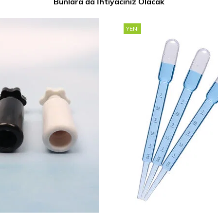
Bunlara da İhtiyacınız Olacak
YENI