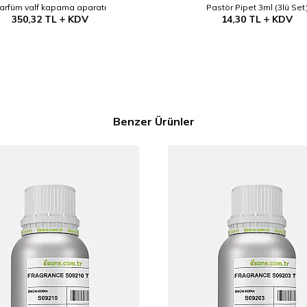
arfüm valf kapama aparatı
Pastör Pipet 3ml (3lü Set
350,32
TL
KDV
14,30
TL
KDV
Benzer Ürünler