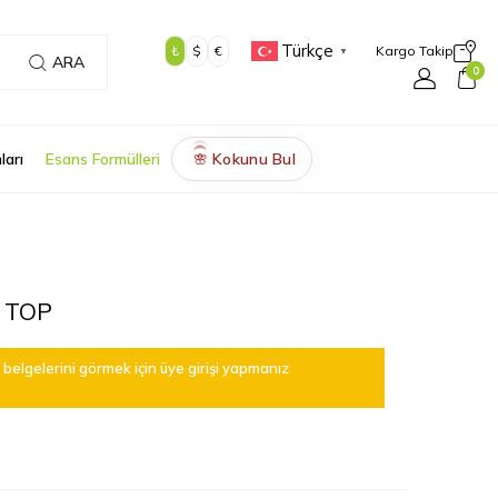
Türkçe
₺
$
€
Kargo Takip
▼
ARA
0
ları
Esans Formülleri
Kokunu Bul
🌸
 TOP
belgelerini görmek için üye girişi yapmanız