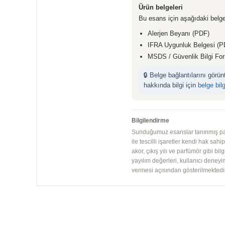
Ürün belgeleri
Bu esans için aşağıdaki belge
Alerjen Beyanı (PDF)
IFRA Uygunluk Belgesi (P
MSDS / Güvenlik Bilgi Fo
🔒 Belge bağlantılarını görü
hakkında bilgi için
belge bil
Bilgilendirme
Sunduğumuz esanslar tanınmış parfü
ile tescilli işaretler kendi hak sah
akor, çıkış yılı ve parfümör gibi bi
yayılım değerleri, kullanıcı deney
vermesi açısından gösterilmektedir.