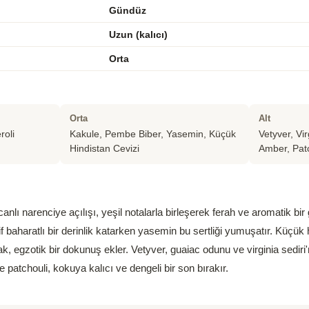
Gündüz
Uzun (kalıcı)
Orta
Orta
Alt
roli
Kakule, Pembe Biber, Yasemin, Küçük
Vetyver, Vi
Hindistan Cevizi
Amber, Pat
anlı narenciye açılışı, yeşil notalarla birleşerek ferah ve aromatik bir
 baharatlı bir derinlik katarken yasemin bu sertliği yumuşatır. Küçük h
, egzotik bir dokunuş ekler. Vetyver, guaiac odunu ve virginia sediri
 patchouli, kokuya kalıcı ve dengeli bir son bırakır.