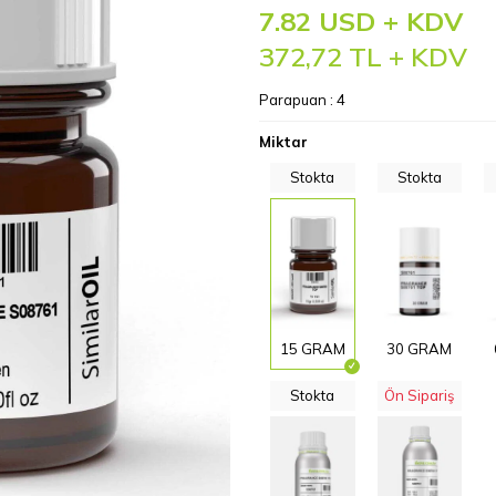
7.82 USD + KDV
372,72
TL + KDV
Parapuan :
4
Miktar
Stokta
Stokta
15 GRAM
30 GRAM
Stokta
Ön Sipariş