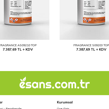
FRAGRANCE AS09210 TOP
FRAGRANCE S09203 TO
7.387,69
TL
KDV
7.387,69
TL
KDV
ar
Kurumsal
esi - Perakende
Üye Giriş