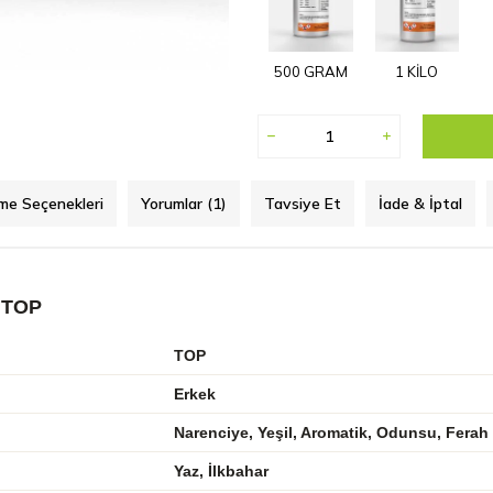
500 GRAM
1 KİLO
e Seçenekleri
Yorumlar (1)
Tavsiye Et
İade & İptal
 TOP
TOP
Erkek
Narenciye, Yeşil, Aromatik, Odunsu, Ferah 
Yaz, İlkbahar