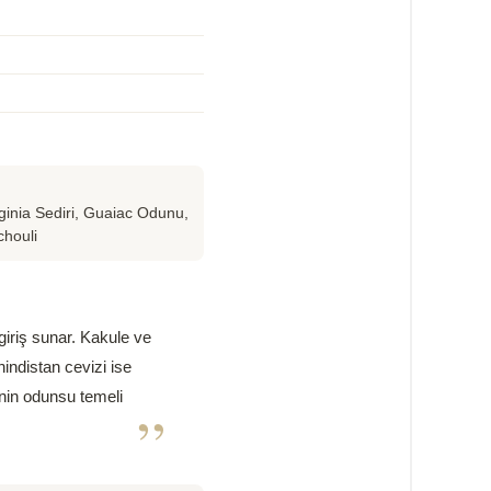
rginia Sediri, Guaiac Odunu,
chouli
 giriş sunar. Kakule ve
indistan cevizi ise
'nin odunsu temeli
”