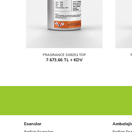
FRAGRANCE S09251 TOP
7.673,66
TL
KDV
Esanslar
Ambalajl
Parfüm Esansları
Parfüm Şiş