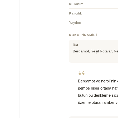
Kullanım
Kalıcılık
Yayılım
KOKU PIRAMIDI
Üst
Bergamot, Yeşil Notalar, Ne
“
Bergamot ve neroli'nin c
pembe biber ortada hafif
bütün bu denkleme sıcak
üzerine oturan amber ve