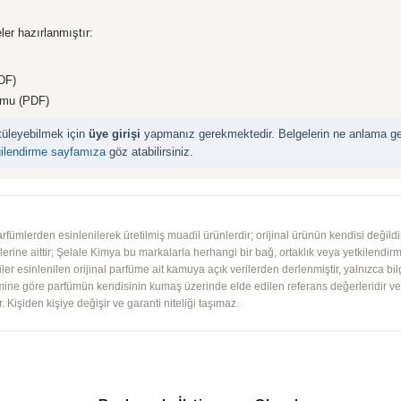
ler hazırlanmıştır:
DF)
rmu (PDF)
ntüleyebilmek için
üye girişi
yapmanız gerekmektedir. Belgelerin ne anlama geld
gilendirme sayfamıza
göz atabilirsiniz.
mlerden esinlenilerek üretilmiş muadil ürünlerdir; orijinal ürünün kendisi değildir.
iplerine aittir; Şelale Kimya bu markalarla herhangi bir bağ, ortaklık veya yetkilendirme
lgiler esinlenilen orijinal parfüme ait kamuya açık verilerden derlenmiştir, yalnızca bil
imine göre parfümün kendisinin kumaş üzerinde elde edilen referans değerleridir ve ko
 Kişiden kişiye değişir ve garanti niteliği taşımaz.