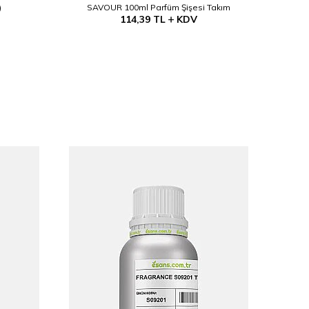
)
SAVOUR 100ml Parfüm Şişesi Takım
Alkol B
114,39
TL
KDV