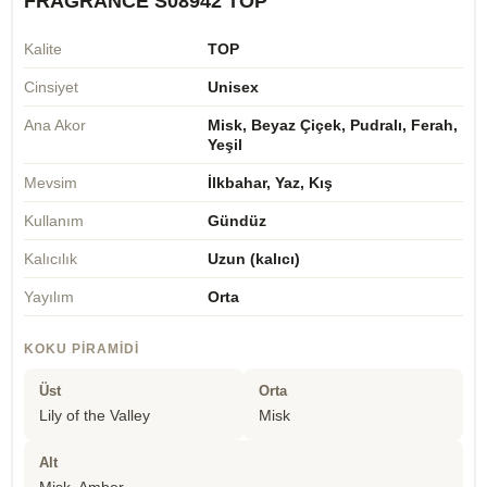
FRAGRANCE S08942 TOP
Kalite
TOP
Cinsiyet
Unisex
Ana Akor
Misk, Beyaz Çiçek, Pudralı, Ferah,
Yeşil
Mevsim
İlkbahar, Yaz, Kış
Kullanım
Gündüz
Kalıcılık
Uzun (kalıcı)
Yayılım
Orta
KOKU PIRAMIDI
Üst
Orta
Lily of the Valley
Misk
Alt