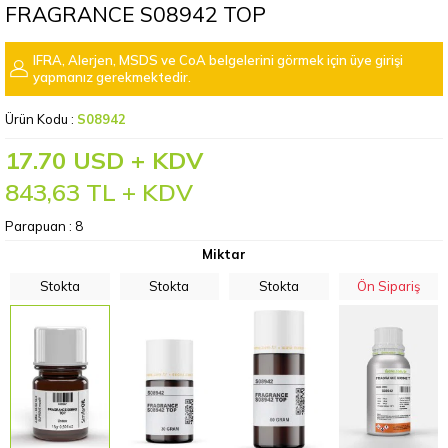
FRAGRANCE S08942 TOP
IFRA, Alerjen, MSDS ve CoA belgelerini görmek için üye girişi
yapmanız gerekmektedir.
Ürün Kodu :
S08942
17.70 USD + KDV
843,63
TL + KDV
Parapuan :
8
Miktar
Stokta
Stokta
Stokta
Ön Sipariş