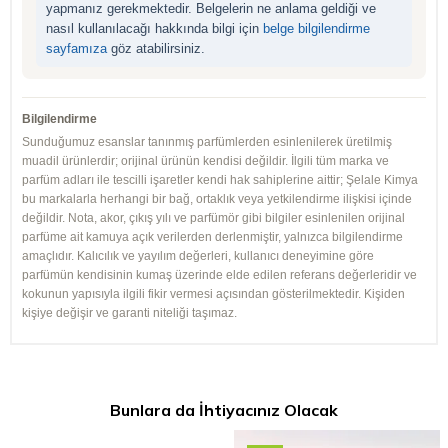
yapmanız gerekmektedir. Belgelerin ne anlama geldiği ve
nasıl kullanılacağı hakkında bilgi için
belge bilgilendirme
sayfamıza
göz atabilirsiniz.
Bilgilendirme
Sunduğumuz esanslar tanınmış parfümlerden esinlenilerek üretilmiş
muadil ürünlerdir; orijinal ürünün kendisi değildir. İlgili tüm marka ve
parfüm adları ile tescilli işaretler kendi hak sahiplerine aittir; Şelale Kimya
bu markalarla herhangi bir bağ, ortaklık veya yetkilendirme ilişkisi içinde
değildir. Nota, akor, çıkış yılı ve parfümör gibi bilgiler esinlenilen orijinal
parfüme ait kamuya açık verilerden derlenmiştir, yalnızca bilgilendirme
amaçlıdır. Kalıcılık ve yayılım değerleri, kullanıcı deneyimine göre
parfümün kendisinin kumaş üzerinde elde edilen referans değerleridir ve
kokunun yapısıyla ilgili fikir vermesi açısından gösterilmektedir. Kişiden
kişiye değişir ve garanti niteliği taşımaz.
Bunlara da İhtiyacınız Olacak