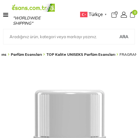
0
Türkçe
▼
"WORLDWIDE
SHIPPING"
ARA
ans
Parfüm Esansları
TOP Kalite UNISEKS Parfüm Esansları
FRAGRANC