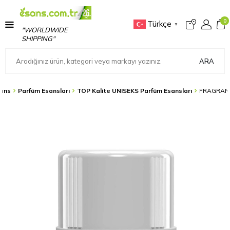
0
Türkçe
▼
"WORLDWIDE
SHIPPING"
ARA
ans
Parfüm Esansları
TOP Kalite UNISEKS Parfüm Esansları
FRAGRANC