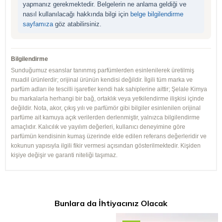
yapmanız gerekmektedir. Belgelerin ne anlama geldiği ve
nasıl kullanılacağı hakkında bilgi için
belge bilgilendirme
sayfamıza
göz atabilirsiniz.
Bilgilendirme
Sunduğumuz esanslar tanınmış parfümlerden esinlenilerek üretilmiş
muadil ürünlerdir; orijinal ürünün kendisi değildir. İlgili tüm marka ve
parfüm adları ile tescilli işaretler kendi hak sahiplerine aittir; Şelale Kimya
bu markalarla herhangi bir bağ, ortaklık veya yetkilendirme ilişkisi içinde
değildir. Nota, akor, çıkış yılı ve parfümör gibi bilgiler esinlenilen orijinal
parfüme ait kamuya açık verilerden derlenmiştir, yalnızca bilgilendirme
amaçlıdır. Kalıcılık ve yayılım değerleri, kullanıcı deneyimine göre
parfümün kendisinin kumaş üzerinde elde edilen referans değerleridir ve
kokunun yapısıyla ilgili fikir vermesi açısından gösterilmektedir. Kişiden
kişiye değişir ve garanti niteliği taşımaz.
Bunlara da İhtiyacınız Olacak