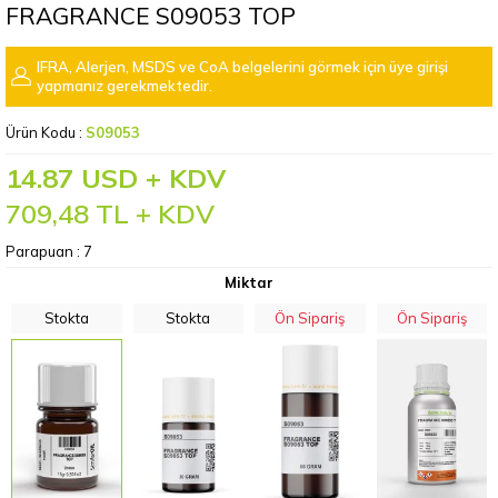
FRAGRANCE S09053 TOP
IFRA, Alerjen, MSDS ve CoA belgelerini görmek için üye girişi
yapmanız gerekmektedir.
Ürün Kodu :
S09053
14.87 USD + KDV
709,48
TL + KDV
Parapuan :
7
Miktar
Stokta
Stokta
Ön Sipariş
Ön Sipariş