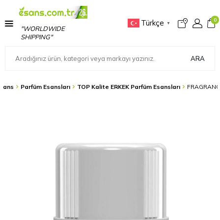
0
Türkçe
▼
"WORLDWIDE
SHIPPING"
ARA
sans
Parfüm Esansları
TOP Kalite ERKEK Parfüm Esansları
FRAGRANCE