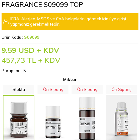
FRAGRANCE S09099 TOP
IFRA, Alerjen, MSDS ve CoA belgelerini görmek için üye girişi
yapmanız gerekmektedir.
Ürün Kodu :
S09099
9.59 USD + KDV
457,73
TL + KDV
Parapuan :
5
Miktar
Stokta
Ön Sipariş
Ön Sipariş
Ön Sipariş