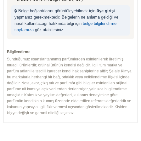
🔒 Belge bağlantılarını görüntüleyebilmek için
üye girişi
yapmanız gerekmektedir. Belgelerin ne anlama geldiği ve
nasıl kullanılacağı hakkında bilgi için
belge bilgilendirme
sayfamıza
göz atabilirsiniz.
Bilgilendirme
Sunduğumuz esanslar tanınmış parfümlerden esinlenilerek üretilmiş
muadil ürünlerdir; orijinal ürünün kendisi değildir. İlgili tüm marka ve
parfüm adları ile tescilli işaretler kendi hak sahiplerine aittir; Şelale Kimya
bu markalarla herhangi bir bağ, ortaklık veya yetkilendirme ilişkisi içinde
değildir. Nota, akor, çıkış yılı ve parfümör gibi bilgiler esinlenilen orijinal
parfüme ait kamuya açık verilerden derlenmiştir, yalnızca bilgilendirme
amaçlıdır. Kalıcılık ve yayılım değerleri, kullanıcı deneyimine göre
parfümün kendisinin kumaş üzerinde elde edilen referans değerleridir ve
kokunun yapısıyla ilgili fikir vermesi açısından gösterilmektedir. Kişiden
kişiye değişir ve garanti niteliği taşımaz.