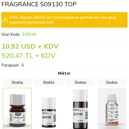
FRAGRANCE S09130 TOP
IFRA, Alerjen, MSDS ve CoA belgelerini görmek için üye girişi
yapmanız gerekmektedir.
Ürün Kodu :
S09130
10.92 USD + KDV
520,47
TL + KDV
Parapuan :
5
Miktar
Stokta
Stokta
Stokta
Stokta