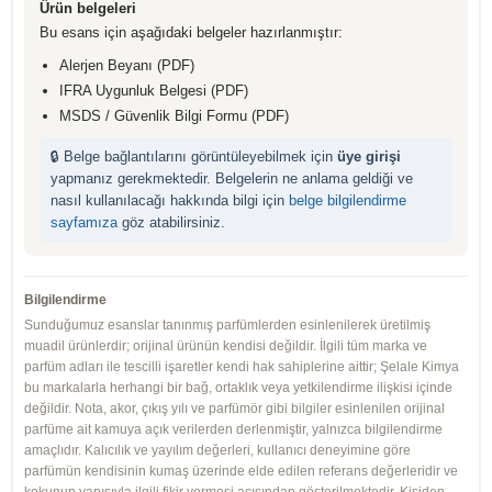
Ürün belgeleri
Bu esans için aşağıdaki belgeler hazırlanmıştır:
Alerjen Beyanı (PDF)
IFRA Uygunluk Belgesi (PDF)
MSDS / Güvenlik Bilgi Formu (PDF)
🔒 Belge bağlantılarını görüntüleyebilmek için
üye girişi
yapmanız gerekmektedir. Belgelerin ne anlama geldiği ve
nasıl kullanılacağı hakkında bilgi için
belge bilgilendirme
sayfamıza
göz atabilirsiniz.
Bilgilendirme
Sunduğumuz esanslar tanınmış parfümlerden esinlenilerek üretilmiş
muadil ürünlerdir; orijinal ürünün kendisi değildir. İlgili tüm marka ve
parfüm adları ile tescilli işaretler kendi hak sahiplerine aittir; Şelale Kimya
bu markalarla herhangi bir bağ, ortaklık veya yetkilendirme ilişkisi içinde
değildir. Nota, akor, çıkış yılı ve parfümör gibi bilgiler esinlenilen orijinal
parfüme ait kamuya açık verilerden derlenmiştir, yalnızca bilgilendirme
amaçlıdır. Kalıcılık ve yayılım değerleri, kullanıcı deneyimine göre
parfümün kendisinin kumaş üzerinde elde edilen referans değerleridir ve