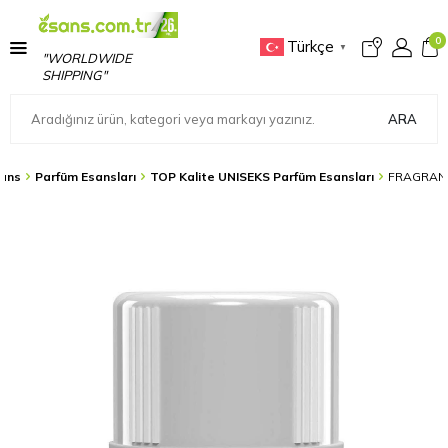
0
Türkçe
▼
"WORLDWIDE
SHIPPING"
ARA
ans
Parfüm Esansları
TOP Kalite UNISEKS Parfüm Esansları
FRAGRANC