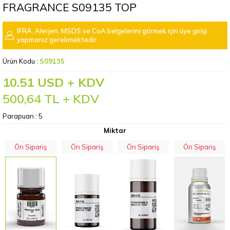
FRAGRANCE S09135 TOP
IFRA, Alerjen, MSDS ve CoA belgelerini görmek için üye girişi
yapmanız gerekmektedir.
Ürün Kodu :
S09135
10.51 USD + KDV
500,64
TL + KDV
Parapuan :
5
Miktar
Ön Sipariş
Ön Sipariş
Ön Sipariş
Ön Sipariş