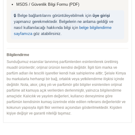
MSDS / Güvenlik Bilgi Formu (PDF)
🔒 Belge bağlantılarını görüntüleyebilmek için
üye girişi
yapmanız gerekmektedir. Belgelerin ne anlama geldiği ve
nasıl kullanılacağı hakkında bilgi için
belge bilgilendirme
sayfamıza
göz atabilirsiniz.
Bilgilendirme
Sunduğumuz esanslar tanınmış parfümlerden esinlenilerek üretilmiş
muadil ürünlerdir; orijinal ürünün kendisi değildir. İlgili tüm marka ve
parfüm adları ile tescilli işaretler kendi hak sahiplerine aittir; Şelale Kimya
bu markalarla herhangi bir bağ, ortaklık veya yetkilendirme ilişkisi içinde
değildir. Nota, akor, çıkış yılı ve parfümör gibi bilgiler esinlenilen orijinal
parfüme ait kamuya açık verilerden derlenmiştir, yalnızca bilgilendirme
amaçlıdır. Kalıcılık ve yayılım değerleri, kullanıcı deneyimine göre
parfümün kendisinin kumaş üzerinde elde edilen referans değerleridir ve
kokunun yapısıyla ilgili fikir vermesi açısından gösterilmektedir. Kişiden
kişiye değişir ve garanti niteliği taşımaz.