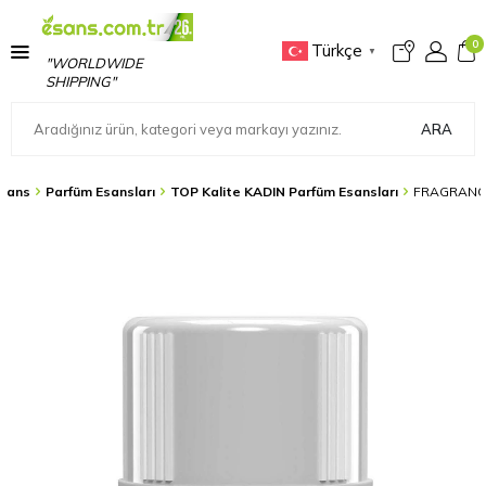
0
Türkçe
▼
"WORLDWIDE
SHIPPING"
ARA
sans
Parfüm Esansları
TOP Kalite KADIN Parfüm Esansları
FRAGRANCE