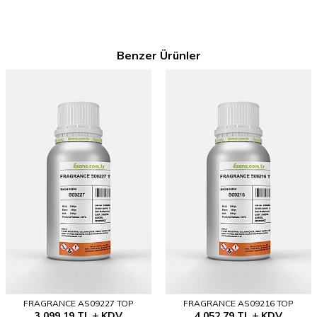
Benzer Ürünler
FRAGRANCE AS09227 TOP
FRAGRANCE AS09216 TOP
3.099,19
TL
KDV
4.052,79
TL
KDV