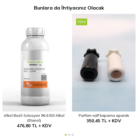
Bunlara da İhtiyacınız Olacak
YENI
Alkol Bazlı Solusyon 96.6 Etil Alkol
Parfüm valf kapama aparatı
(Etanol)
350,45
TL
KDV
476,80
TL
KDV