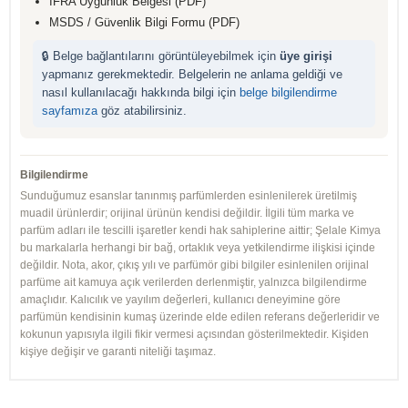
IFRA Uygunluk Belgesi (PDF)
MSDS / Güvenlik Bilgi Formu (PDF)
🔒 Belge bağlantılarını görüntüleyebilmek için
üye girişi
yapmanız gerekmektedir. Belgelerin ne anlama geldiği ve
nasıl kullanılacağı hakkında bilgi için
belge bilgilendirme
sayfamıza
göz atabilirsiniz.
Bilgilendirme
Sunduğumuz esanslar tanınmış parfümlerden esinlenilerek üretilmiş
muadil ürünlerdir; orijinal ürünün kendisi değildir. İlgili tüm marka ve
parfüm adları ile tescilli işaretler kendi hak sahiplerine aittir; Şelale Kimya
bu markalarla herhangi bir bağ, ortaklık veya yetkilendirme ilişkisi içinde
değildir. Nota, akor, çıkış yılı ve parfümör gibi bilgiler esinlenilen orijinal
parfüme ait kamuya açık verilerden derlenmiştir, yalnızca bilgilendirme
amaçlıdır. Kalıcılık ve yayılım değerleri, kullanıcı deneyimine göre
parfümün kendisinin kumaş üzerinde elde edilen referans değerleridir ve
kokunun yapısıyla ilgili fikir vermesi açısından gösterilmektedir. Kişiden
kişiye değişir ve garanti niteliği taşımaz.