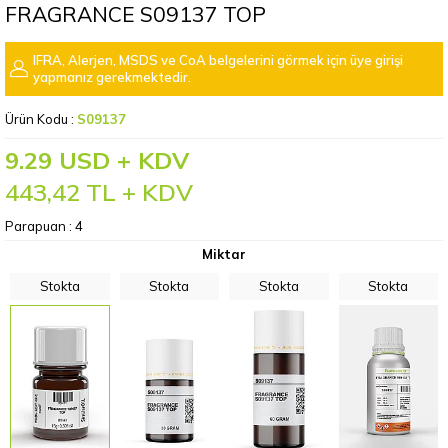
FRAGRANCE S09137 TOP
IFRA, Alerjen, MSDS ve CoA belgelerini görmek için üye girişi
yapmanız gerekmektedir.
Ürün Kodu :
S09137
9.29 USD + KDV
443,42
TL + KDV
Parapuan :
4
Miktar
Stokta
Stokta
Stokta
Stokta