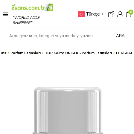
0
Türkçe
▼
"WORLDWIDE
SHIPPING"
ARA
ans
Parfüm Esansları
TOP Kalite UNISEKS Parfüm Esansları
FRAGRANC