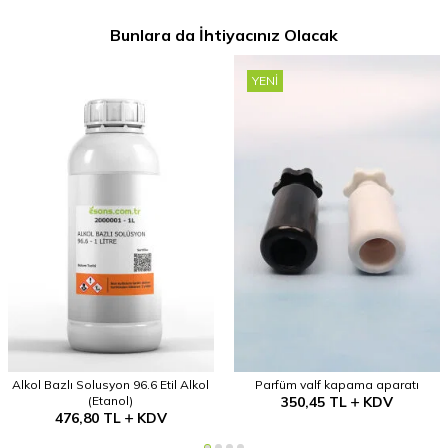
Bunlara da İhtiyacınız Olacak
YENI
Alkol Bazlı Solusyon 96.6 Etil Alkol
Parfüm valf kapama aparatı
(Etanol)
350,45
TL
KDV
476,80
TL
KDV