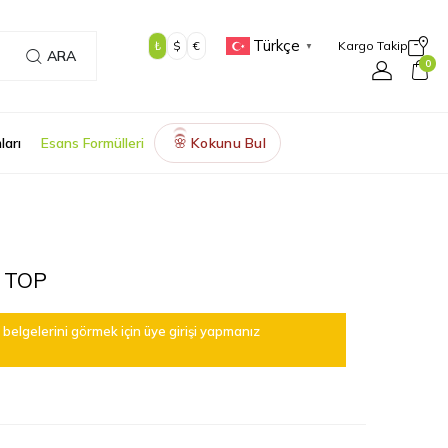
Türkçe
₺
$
€
Kargo Takip
▼
ARA
0
ları
Esans Formülleri
Kokunu Bul
🌸
 TOP
belgelerini görmek için üye girişi yapmanız