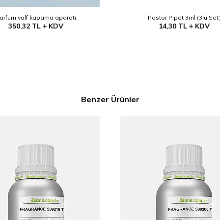
arfüm valf kapama aparatı
Pastör Pipet 3ml (3lü Set
350,32
TL
KDV
14,30
TL
KDV
Benzer Ürünler