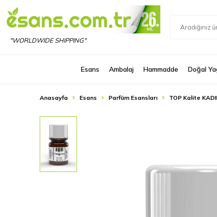
"WORLDWIDE SHIPPING"
Esans
Ambalaj
Hammadde
Doğal Ya
Anasayfa
Esans
Parfüm Esansları
TOP Kalite KADI