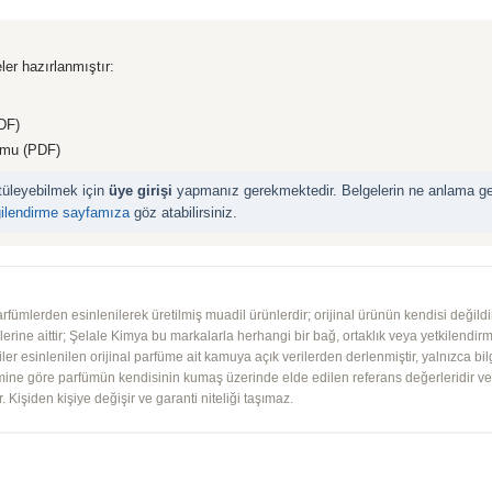
ler hazırlanmıştır:
DF)
rmu (PDF)
ntüleyebilmek için
üye girişi
yapmanız gerekmektedir. Belgelerin ne anlama geld
gilendirme sayfamıza
göz atabilirsiniz.
mlerden esinlenilerek üretilmiş muadil ürünlerdir; orijinal ürünün kendisi değildir.
iplerine aittir; Şelale Kimya bu markalarla herhangi bir bağ, ortaklık veya yetkilendirme
lgiler esinlenilen orijinal parfüme ait kamuya açık verilerden derlenmiştir, yalnızca bil
imine göre parfümün kendisinin kumaş üzerinde elde edilen referans değerleridir ve ko
 Kişiden kişiye değişir ve garanti niteliği taşımaz.