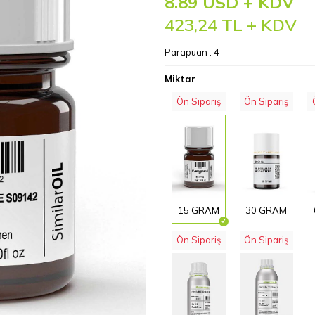
8.89 USD + KDV
423,24
TL + KDV
Parapuan :
4
Miktar
Ön Sipariş
Ön Sipariş
15 GRAM
30 GRAM
Ön Sipariş
Ön Sipariş