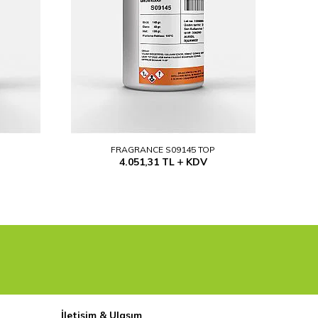
P
FRAGRANCE S09145 TOP
4.051,31
TL
KDV
İletişim & Ulaşım