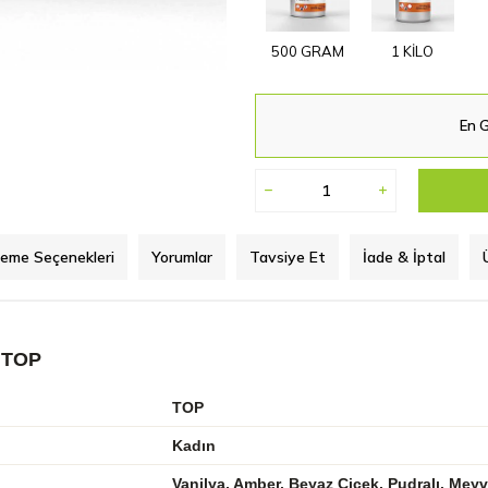
500 GRAM
1 KİLO
En G
eme Seçenekleri
Yorumlar
Tavsiye Et
İade & İptal
 TOP
TOP
Kadın
Vanilya, Amber, Beyaz Çiçek, Pudralı, Mey