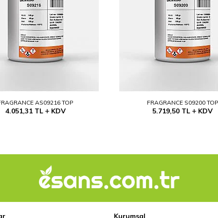
FRAGRANCE AS09216 TOP
FRAGRANCE S09200 TO
4.051,31
TL
KDV
5.719,50
TL
KDV
ar
Kurumsal