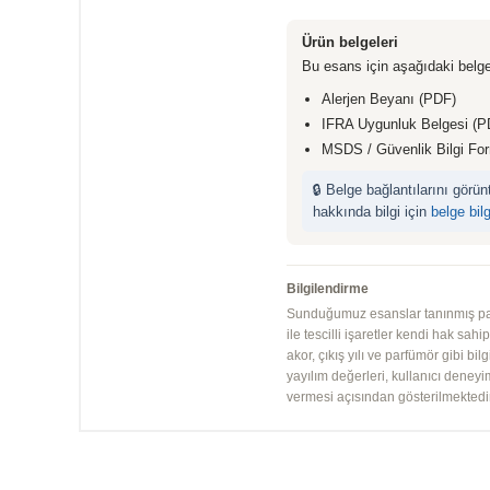
Ürün belgeleri
Bu esans için aşağıdaki belge
Alerjen Beyanı (PDF)
IFRA Uygunluk Belgesi (P
MSDS / Güvenlik Bilgi Fo
🔒 Belge bağlantılarını görü
hakkında bilgi için
belge bil
Bilgilendirme
Sunduğumuz esanslar tanınmış parfü
ile tescilli işaretler kendi hak sah
akor, çıkış yılı ve parfümör gibi bi
yayılım değerleri, kullanıcı deney
vermesi açısından gösterilmektedir.