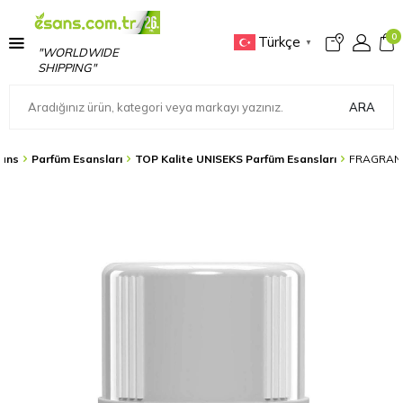
0
Türkçe
▼
"WORLDWIDE
SHIPPING"
ARA
ans
Parfüm Esansları
TOP Kalite UNISEKS Parfüm Esansları
FRAGRANC