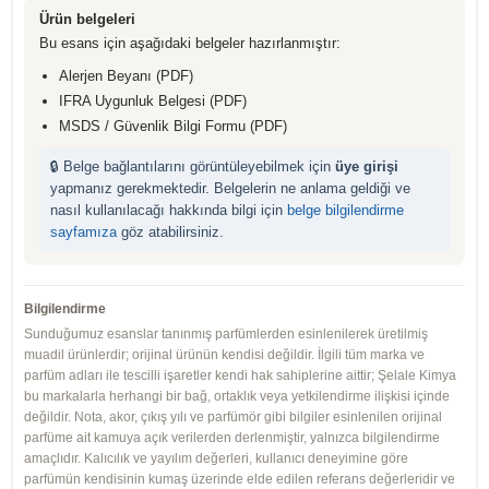
Ürün belgeleri
Bu esans için aşağıdaki belgeler hazırlanmıştır:
Alerjen Beyanı (PDF)
IFRA Uygunluk Belgesi (PDF)
MSDS / Güvenlik Bilgi Formu (PDF)
🔒 Belge bağlantılarını görüntüleyebilmek için
üye girişi
yapmanız gerekmektedir. Belgelerin ne anlama geldiği ve
nasıl kullanılacağı hakkında bilgi için
belge bilgilendirme
sayfamıza
göz atabilirsiniz.
Bilgilendirme
Sunduğumuz esanslar tanınmış parfümlerden esinlenilerek üretilmiş
muadil ürünlerdir; orijinal ürünün kendisi değildir. İlgili tüm marka ve
parfüm adları ile tescilli işaretler kendi hak sahiplerine aittir; Şelale Kimya
bu markalarla herhangi bir bağ, ortaklık veya yetkilendirme ilişkisi içinde
değildir. Nota, akor, çıkış yılı ve parfümör gibi bilgiler esinlenilen orijinal
parfüme ait kamuya açık verilerden derlenmiştir, yalnızca bilgilendirme
amaçlıdır. Kalıcılık ve yayılım değerleri, kullanıcı deneyimine göre
parfümün kendisinin kumaş üzerinde elde edilen referans değerleridir ve