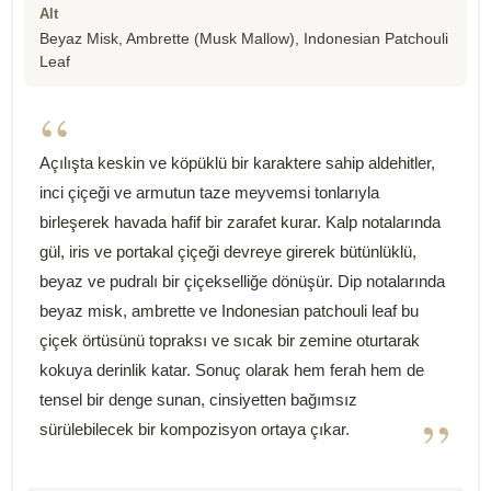
Alt
Beyaz Misk, Ambrette (Musk Mallow), Indonesian Patchouli
Leaf
“
Açılışta keskin ve köpüklü bir karaktere sahip aldehitler,
inci çiçeği ve armutun taze meyvemsi tonlarıyla
birleşerek havada hafif bir zarafet kurar. Kalp notalarında
gül, iris ve portakal çiçeği devreye girerek bütünlüklü,
beyaz ve pudralı bir çiçekselliğe dönüşür. Dip notalarında
beyaz misk, ambrette ve Indonesian patchouli leaf bu
çiçek örtüsünü topraksı ve sıcak bir zemine oturtarak
kokuya derinlik katar. Sonuç olarak hem ferah hem de
tensel bir denge sunan, cinsiyetten bağımsız
”
sürülebilecek bir kompozisyon ortaya çıkar.