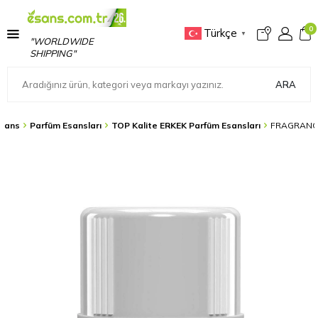
0
Türkçe
▼
"WORLDWIDE
SHIPPING"
ARA
sans
Parfüm Esansları
TOP Kalite ERKEK Parfüm Esansları
FRAGRANCE