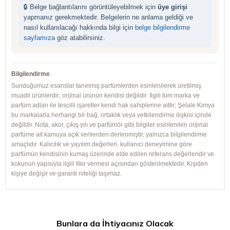
🔒 Belge bağlantılarını görüntüleyebilmek için
üye girişi
yapmanız gerekmektedir. Belgelerin ne anlama geldiği ve
nasıl kullanılacağı hakkında bilgi için
belge bilgilendirme
sayfamıza
göz atabilirsiniz.
Bilgilendirme
Sunduğumuz esanslar tanınmış parfümlerden esinlenilerek üretilmiş
muadil ürünlerdir; orijinal ürünün kendisi değildir. İlgili tüm marka ve
parfüm adları ile tescilli işaretler kendi hak sahiplerine aittir; Şelale Kimya
bu markalarla herhangi bir bağ, ortaklık veya yetkilendirme ilişkisi içinde
değildir. Nota, akor, çıkış yılı ve parfümör gibi bilgiler esinlenilen orijinal
parfüme ait kamuya açık verilerden derlenmiştir, yalnızca bilgilendirme
amaçlıdır. Kalıcılık ve yayılım değerleri, kullanıcı deneyimine göre
parfümün kendisinin kumaş üzerinde elde edilen referans değerleridir ve
kokunun yapısıyla ilgili fikir vermesi açısından gösterilmektedir. Kişiden
kişiye değişir ve garanti niteliği taşımaz.
Bunlara da İhtiyacınız Olacak