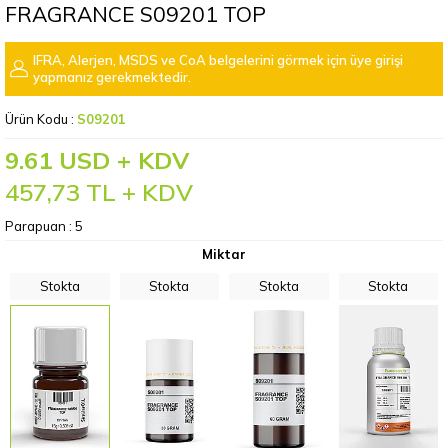
FRAGRANCE S09201 TOP
IFRA, Alerjen, MSDS ve CoA belgelerini görmek için üye girişi
yapmanız gerekmektedir.
Ürün Kodu :
S09201
9.61 USD + KDV
457,73
TL + KDV
Parapuan :
5
Miktar
Stokta
Stokta
Stokta
Stokta