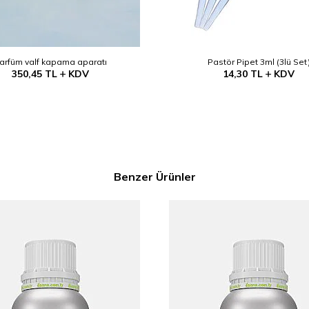
arfüm valf kapama aparatı
Pastör Pipet 3ml (3lü Set
350,45
TL
KDV
14,30
TL
KDV
Benzer Ürünler