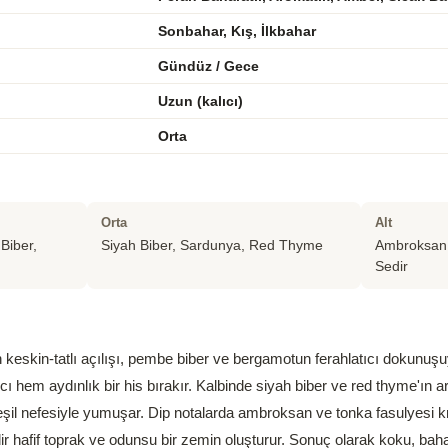
Sonbahar, Kış, İlkbahar
Gündüz / Gece
Uzun (kalıcı)
Orta
Orta
Alt
Biber,
Siyah Biber, Sardunya, Red Thyme
Ambroksan, 
Sedir
keskin-tatlı açılışı, pembe biber ve bergamotun ferahlatıcı dokunuşu
cı hem aydınlık bir his bırakır. Kalbinde siyah biber ve red thyme'ın ar
şil nefesiyle yumuşar. Dip notalarda ambroksan ve tonka fasulyesi kr
ir hafif toprak ve odunsu bir zemin oluşturur. Sonuç olarak koku, bahar