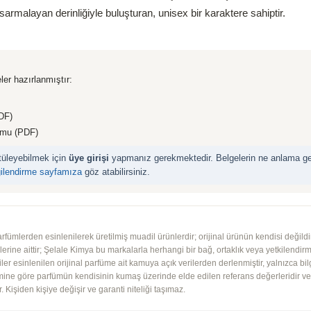
 sarmalayan derinliğiyle buluşturan, unisex bir karaktere sahiptir.
ler hazırlanmıştır:
DF)
rmu (PDF)
ntüleyebilmek için
üye girişi
yapmanız gerekmektedir. Belgelerin ne anlama geld
gilendirme sayfamıza
göz atabilirsiniz.
mlerden esinlenilerek üretilmiş muadil ürünlerdir; orijinal ürünün kendisi değildir.
iplerine aittir; Şelale Kimya bu markalarla herhangi bir bağ, ortaklık veya yetkilendirme
lgiler esinlenilen orijinal parfüme ait kamuya açık verilerden derlenmiştir, yalnızca bil
imine göre parfümün kendisinin kumaş üzerinde elde edilen referans değerleridir ve ko
 Kişiden kişiye değişir ve garanti niteliği taşımaz.