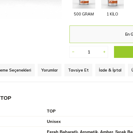
500 GRAM
1 KİLO
En G
eme Seçenekleri
Yorumlar
Tavsiye Et
İade & İptal
 TOP
TOP
Unisex
Ferah Baharatlı, Aromatik, Amber, Sıcak Ba