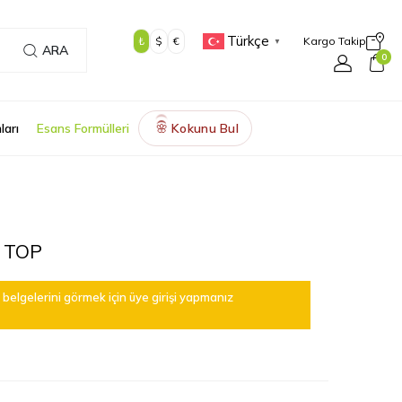
Türkçe
₺
$
€
Kargo Takip
▼
ARA
0
ları
Esans Formülleri
Kokunu Bul
🌸
 TOP
belgelerini görmek için üye girişi yapmanız