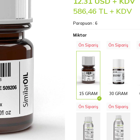
12.31 USD + KDV
586,46
TL + KDV
Parapuan :
6
Miktar
Ön Sipariş
Ön Sipariş
15 GRAM
30 GRAM
Ön Sipariş
Ön Sipariş