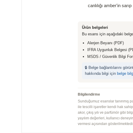
canlılığı amber'in sarıp
Ürün belgeleri
Bu esans için aşağıdaki belge
Alerjen Beyanı (PDF)
IFRA Uygunluk Belgesi (P
MSDS / Güvenlik Bilgi Fo
🔒 Belge bağlantılarını görü
hakkında bilgi için
belge bil
Bilgilendirme
Sunduğumuz esanslar tanınmış parfü
ile tescilli işaretler kendi hak sah
akor, çıkış yılı ve parfümör gibi bi
yayılım değerleri, kullanıcı deney
vermesi açısından gösterilmektedir.