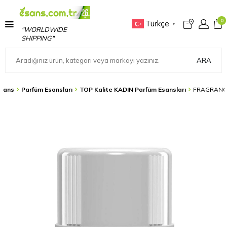
0
Türkçe
▼
"WORLDWIDE
SHIPPING"
ARA
sans
Parfüm Esansları
TOP Kalite KADIN Parfüm Esansları
FRAGRANCE