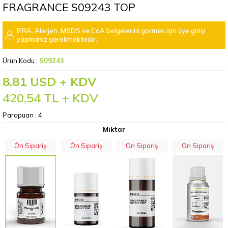
FRAGRANCE S09243 TOP
IFRA, Alerjen, MSDS ve CoA belgelerini görmek için üye girişi
yapmanız gerekmektedir.
Ürün Kodu :
S09243
8.81 USD + KDV
420,54
TL + KDV
Parapuan :
4
Miktar
Ön Sipariş
Ön Sipariş
Ön Sipariş
Ön Sipariş