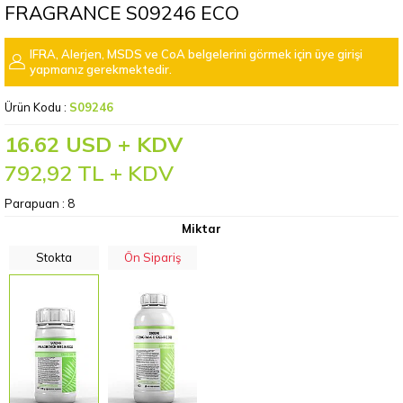
FRAGRANCE S09246 ECO
IFRA, Alerjen, MSDS ve CoA belgelerini görmek için üye girişi
yapmanız gerekmektedir.
Ürün Kodu :
S09246
16.62 USD + KDV
792,92
TL + KDV
Parapuan :
8
Miktar
Stokta
Ön Sipariş