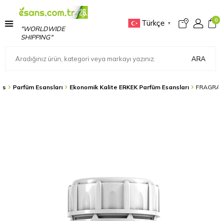
0
Türkçe
▼
"WORLDWIDE
SHIPPING"
ARA
ns
Parfüm Esansları
Ekonomik Kalite ERKEK Parfüm Esansları
FRAGRA