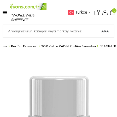
0
Türkçe
▼
"WORLDWIDE
SHIPPING"
ARA
sans
Parfüm Esansları
TOP Kalite KADIN Parfüm Esansları
FRAGRANCE