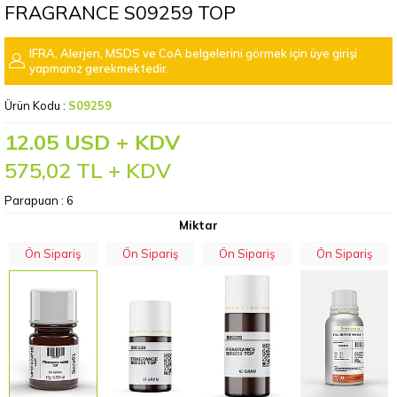
FRAGRANCE S09259 TOP
IFRA, Alerjen, MSDS ve CoA belgelerini görmek için üye girişi
yapmanız gerekmektedir.
Ürün Kodu :
S09259
12.05 USD + KDV
575,02
TL + KDV
Parapuan :
6
Miktar
Ön Sipariş
Ön Sipariş
Ön Sipariş
Ön Sipariş