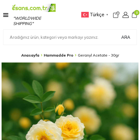
0
Türkçe
▼
"WORLDWIDE
SHIPPING"
ARA
Anasayfa
Hammadde Pro
Geranyl Acetate - 30gr