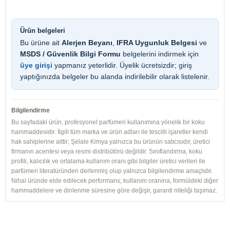
Ürün belgeleri
Bu ürüne ait
Alerjen Beyanı
,
IFRA Uygunluk Belgesi
ve
MSDS / Güvenlik Bilgi Formu
belgelerini indirmek için
üye girişi
yapmanız yeterlidir. Üyelik ücretsizdir; giriş
yaptığınızda belgeler bu alanda indirilebilir olarak listelenir.
Bilgilendirme
Bu sayfadaki ürün, profesyonel parfümeri kullanımına yönelik bir koku
hammaddesidir. İlgili tüm marka ve ürün adları ile tescilli işaretler kendi
hak sahiplerine aittir; Şelale Kimya yalnızca bu ürünün satıcısıdır, üretici
firmanın acentesi veya resmi distribütörü değildir. Sınıflandırma, koku
profili, kalıcılık ve ortalama kullanım oranı gibi bilgiler üretici verileri ile
parfümeri literatüründen derlenmiş olup yalnızca bilgilendirme amaçlıdır.
Nihai üründe elde edilecek performans; kullanım oranına, formüldeki diğer
hammaddelere ve dinlenme süresine göre değişir, garanti niteliği taşımaz.