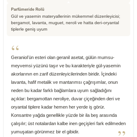
Parfümeride Rolü
Gül ve yasemin materyallerinin mükemmel düzenleyicisi;
bergamot, lavanta, muguet, neroli ve hatta deri-oryantal
tiplerle geniş uyum
“
Geraniol'ün esteri olan geranil asetat, gülün mumsu-
meyvemsi yüzünü taşır ve bu karakteriyle gül-yasemin
akorlarının en zarif düzenleyicilerinden biridir. İçindeki
lavanta, hafif metalik ve mantarımsı çağrışımlar, onun
neden bu kadar farklı bağlamlara uyum sağladığını
açıklar: bergamottan neroliye, duvar çiçeğinden deri ve
oryantal tiplere kadar hemen her yerde iş görür.
Konsantre yağda genellikle yüzde bir ila beş arasında
çalışılır; üst notalardan kalbe inen geçişleri fark edilmeden
”
yumuşatan görünmez bir el gibidir.