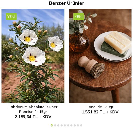
Benzer Ürünler
YENI
YENI
Labdanum Absolute “Super
Tonalide - 30gr
Premium” - 15gr
1.551,82
TL
KDV
2.183,64
TL
KDV