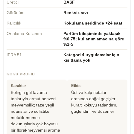
Üretici
BASF
Görünüm
Renksiz sıvı
Kalıcılık
Kokulama şeridinde >24 saat
Ortalama Kullanım
Parfüm bileşiminde yaklaşık
%0,75; kullanım amacına göre
%1-5
IFRA 51
Kategori 4 uygulamalar için
kısıtlama yok
KOKU PROFILI
Karakter
Etkisi
Belirgin gül-lavanta
Üst ve kalp notalar
tonlarıyla armut benzeri
arasında doğal geçişler
meyvemsilik; taze yeşil
kurar; kokuyu tatlandırır,
nüanslar ve sofistike
güçlendirir ve düzenler
metalik-mumsu
dokunuşlarla çok boyutlu
bir floral-meyvemsi aroma