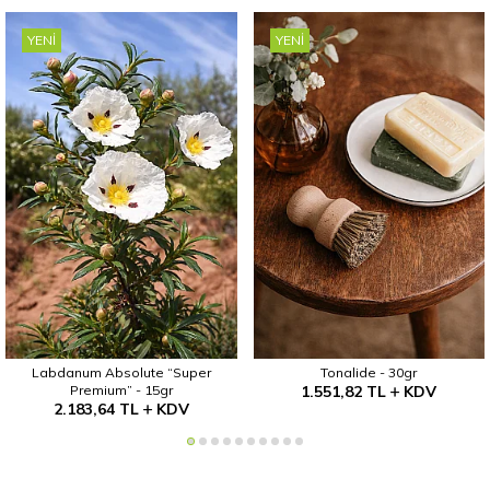
YENI
YENI
Labdanum Absolute “Super
Tonalide - 30gr
Premium” - 15gr
1.551,82
TL
KDV
2.183,64
TL
KDV