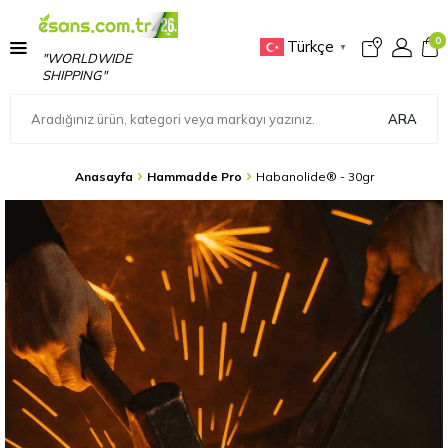
0
Türkçe
▼
"WORLDWIDE
SHIPPING"
ARA
Anasayfa
Hammadde Pro
Habanolide® - 30gr