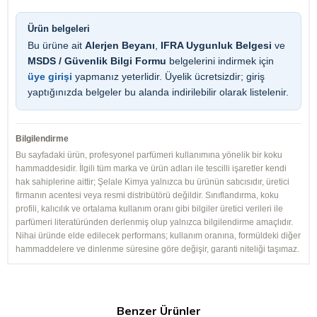
Ürün belgeleri
Bu ürüne ait
Alerjen Beyanı
,
IFRA Uygunluk Belgesi
ve
MSDS / Güvenlik Bilgi Formu
belgelerini indirmek için
üye girişi
yapmanız yeterlidir. Üyelik ücretsizdir; giriş
yaptığınızda belgeler bu alanda indirilebilir olarak listelenir.
Bilgilendirme
Bu sayfadaki ürün, profesyonel parfümeri kullanımına yönelik bir koku
hammaddesidir. İlgili tüm marka ve ürün adları ile tescilli işaretler kendi
hak sahiplerine aittir; Şelale Kimya yalnızca bu ürünün satıcısıdır, üretici
firmanın acentesi veya resmi distribütörü değildir. Sınıflandırma, koku
profili, kalıcılık ve ortalama kullanım oranı gibi bilgiler üretici verileri ile
parfümeri literatüründen derlenmiş olup yalnızca bilgilendirme amaçlıdır.
Nihai üründe elde edilecek performans; kullanım oranına, formüldeki diğer
hammaddelere ve dinlenme süresine göre değişir, garanti niteliği taşımaz.
Benzer Ürünler