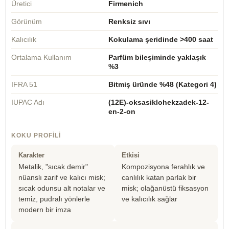
Üretici
Firmenich
Görünüm
Renksiz sıvı
Kalıcılık
Kokulama şeridinde >400 saat
Ortalama Kullanım
Parfüm bileşiminde yaklaşık
%3
IFRA 51
Bitmiş üründe %48 (Kategori 4)
IUPAC Adı
(12E)-oksasiklohekzadek-12-
en-2-on
KOKU PROFILI
Karakter
Etkisi
Metalik, "sıcak demir"
Kompozisyona ferahlık ve
nüanslı zarif ve kalıcı misk;
canlılık katan parlak bir
sıcak odunsu alt notalar ve
misk; olağanüstü fiksasyon
temiz, pudralı yönlerle
ve kalıcılık sağlar
modern bir imza