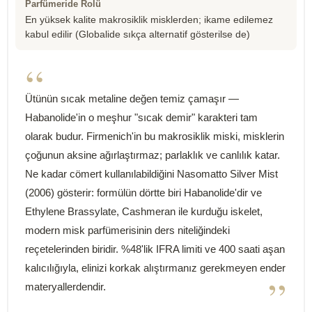
Parfümeride Rolü
En yüksek kalite makrosiklik misklerden; ikame edilemez
kabul edilir (Globalide sıkça alternatif gösterilse de)
“
Ütünün sıcak metaline değen temiz çamaşır —
Habanolide'in o meşhur "sıcak demir" karakteri tam
olarak budur. Firmenich'in bu makrosiklik miski, misklerin
çoğunun aksine ağırlaştırmaz; parlaklık ve canlılık katar.
Ne kadar cömert kullanılabildiğini Nasomatto Silver Mist
(2006) gösterir: formülün dörtte biri Habanolide'dir ve
Ethylene Brassylate, Cashmeran ile kurduğu iskelet,
modern misk parfümerisinin ders niteliğindeki
reçetelerinden biridir. %48'lik IFRA limiti ve 400 saati aşan
kalıcılığıyla, elinizi korkak alıştırmanız gerekmeyen ender
”
materyallerdendir.