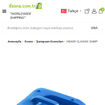
0
Türkçe
▼
"WORLDWIDE
SHIPPING"
ARA
Anasayfa
Esans
Şampuan Esansları
HEADY CLASSIC SHMP