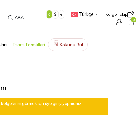
Türkçe
₺
$
€
Kargo Takip
▼
ARA
0
ları
Esans Formülleri
Kokunu Bul
🌸
am
belgelerini görmek için üye girişi yapmanız