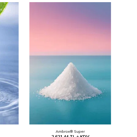
Ambrox® Super
2.621,44
TL
KDV