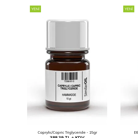
YENI
YENI
Caprylic/Capric Triglyceride - 15gr
Et
388,39
TL
KDV