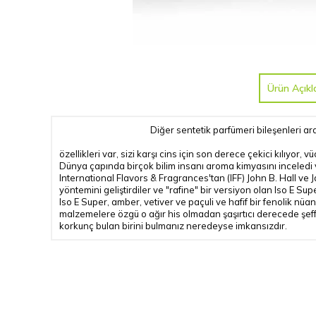
Ürün Açıkl
Diğer sentetik parfümeri bileşenleri ar
özellikleri var, sizi karşı cins için son derece çekici kılıyor,
Dünya çapında birçok bilim insanı aroma kimyasını inceledi v
International Flavors & Fragrances'tan (IFF) John B. Hall ve 
yöntemini geliştirdiler ve "rafine" bir versiyon olan Iso E Supe
Iso E Super, amber, vetiver ve paçuli ve hafif bir fenolik n
malzemelere özgü o ağır his olmadan şaşırtıcı derecede şeff
korkunç bulan birini bulmanız neredeyse imkansızdır.