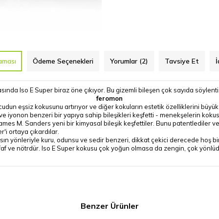
aması
Ödeme Seçenekleri
Yorumlar (2)
Tavsiye Et
İ
asında Iso E Super biraz öne çıkıyor. Bu gizemli bileşen çok sayıda söylenti
feromon
 vücudun eşsiz kokusunu artırıyor ve diğer kokuların estetik özelliklerini büyük
e iyonon benzeri bir yapıya sahip bileşikleri keşfetti - menekşelerin koku
James M. Sanders yeni bir kimyasal bileşik keşfettiler. Bunu patentlediler v
r'i ortaya çıkardılar.
üansın yönleriyle kuru, odunsu ve sedir benzeri, dikkat çekici derecede hoş
af ve nötrdür. Iso E Super kokusu çok yoğun olmasa da zengin, çok yönlüdür
Benzer Ürünler