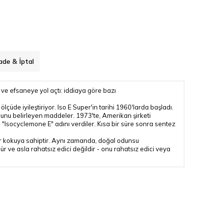
ade & İptal
 ve efsaneye yol açtı: iddiaya göre bazı
 ölçüde iyileştiriyor. Iso E Super'in tarihi 1960'larda başladı.
sunu belirleyen maddeler. 1973'te, Amerikan şirketi
e "Isocyclemone E" adını verdiler. Kısa bir süre sonra sentez
 bir kokuya sahiptir. Aynı zamanda, doğal odunsu
 ve asla rahatsız edici değildir - onu rahatsız edici veya