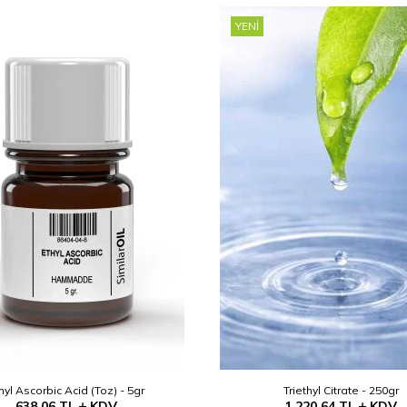
YENI
hyl Ascorbic Acid (Toz) - 5gr
Triethyl Citrate - 250gr
638,06
TL
KDV
1.220,64
TL
KDV