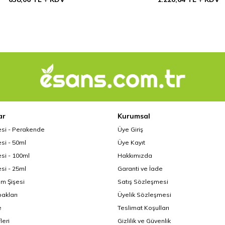
ar
Kurumsal
esi - Perakende
Üye Giriş
si - 50ml
Üye Kayıt
si - 100ml
Hakkımızda
si - 25ml
Garanti ve İade
üm Şişesi
Satış Sözleşmesi
akları
Üyelik Sözleşmesi
e
Teslimat Koşulları
leri
Gizlilik ve Güvenlik