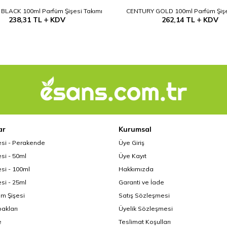
BLACK 100ml Parfüm Şişesi Takımı
CENTURY GOLD 100ml Parfüm Şişe
238,31
TL
KDV
262,14
TL
KDV
ar
Kurumsal
esi - Perakende
Üye Giriş
si - 50ml
Üye Kayıt
si - 100ml
Hakkımızda
si - 25ml
Garanti ve İade
üm Şişesi
Satış Sözleşmesi
akları
Üyelik Sözleşmesi
e
Teslimat Koşulları