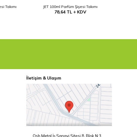
si Takımı
JET 100ml Parfüm Şişesi Takımı
A
78,64
TL
KDV
İletişim & Ulaşım
Osb Metal İş Sanayi Sitesi 8. Blok N:3,