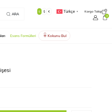
Türkçe
₺
$
€
Kargo Takip
▼
ARA
0
ları
Esans Formülleri
Kokunu Bul
🌸
şesi