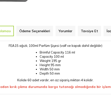
klaması
Ödeme Seçenekleri
Yorumlar
Tavsiye Et
İa
FEA15 ağızlı, 100ml Parfüm Şişesi (valf ve kapak dahil değildir)
Brimful Capacity
116 ml
Capacity
100 ml
Weight
195 gr
Height
95 mm
Width
50 mm
Depth
50 mm
Kolide 60 adet vardır, en az sipariş miktarı 4 kolidir.
odan kırık çıkma durumunda kargo tutanağı olmadığında bir işlem