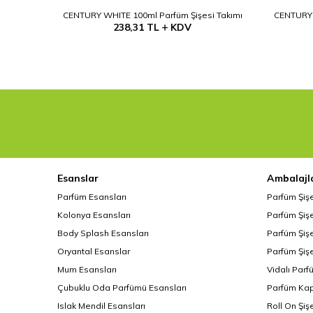
CENTURY WHITE 100ml Parfüm Şişesi Takımı
CENTURY 
238,31
TL
KDV
Esanslar
Ambalajl
Parfüm Esansları
Parfüm Şiş
Kolonya Esansları
Parfüm Şişe
Body Splash Esansları
Parfüm Şişe
Oryantal Esanslar
Parfüm Şişe
Mum Esansları
Vidalı Parf
Çubuklu Oda Parfümü Esansları
Parfüm Kap
Islak Mendil Esansları
Roll On Şiş