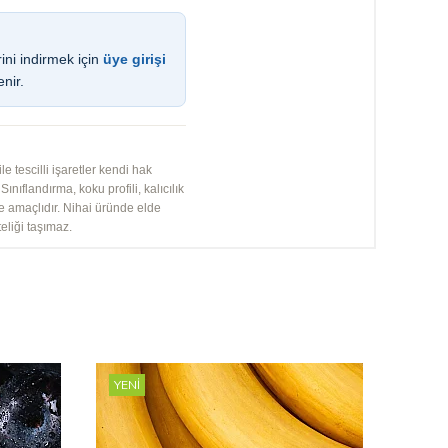
ini indirmek için
üye girişi
enir.
 tescilli işaretler kendi hak
ınıflandırma, koku profili, kalıcılık
me amaçlıdır. Nihai üründe elde
eliği taşımaz.
YENI
YENI