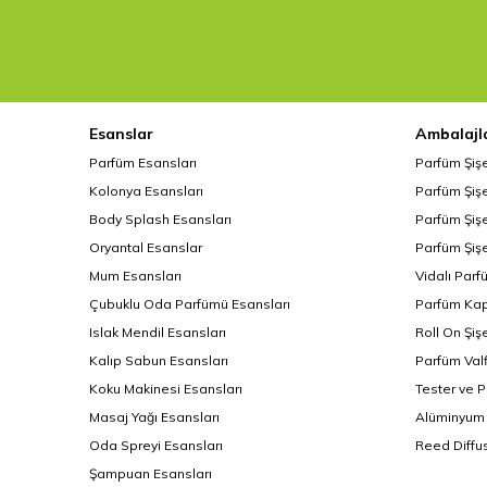
Esanslar
Ambalajl
Parfüm Esansları
Parfüm Şiş
Kolonya Esansları
Parfüm Şişe
Body Splash Esansları
Parfüm Şişe
Oryantal Esanslar
Parfüm Şişe
Mum Esansları
Vidalı Parf
Çubuklu Oda Parfümü Esansları
Parfüm Kap
Islak Mendil Esansları
Roll On Şiş
Kalıp Sabun Esansları
Parfüm Valf
Koku Makinesi Esansları
Tester ve 
Masaj Yağı Esansları
Alüminyum 
Oda Spreyi Esansları
Reed Diffus
Şampuan Esansları