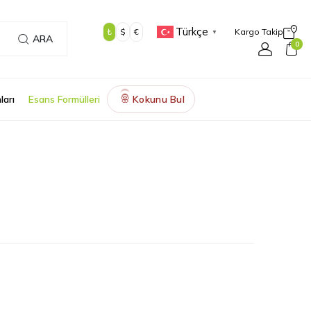
Türkçe
₺
$
€
Kargo Takip
▼
ARA
0
ları
Esans Formülleri
Kokunu Bul
🌸