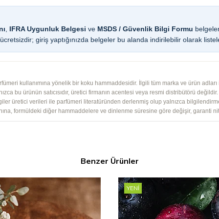
nı
,
IFRA Uygunluk Belgesi
ve
MSDS / Güvenlik Bilgi Formu
belgeler
cretsizdir; giriş yaptığınızda belgeler bu alanda indirilebilir olarak listel
ümeri kullanımına yönelik bir koku hammaddesidir. İlgili tüm marka ve ürün adları ile
ızca bu ürünün satıcısıdır, üretici firmanın acentesi veya resmi distribütörü değildir. S
giler üretici verileri ile parfümeri literatüründen derlenmiş olup yalnızca bilgilendir
nına, formüldeki diğer hammaddelere ve dinlenme süresine göre değişir, garanti nit
Benzer Ürünler
YENI