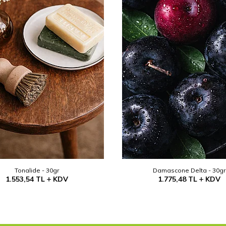
Tonalide - 30gr
Damascone Delta - 30gr
1.553,54
TL
KDV
1.775,48
TL
KDV