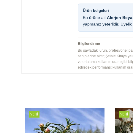
Ürün belgeleri
Bu ürüne ait
Alerjen Beya
yapmanız yeterlidir. Üyelik ü
Bilgilendirme
Bu sayfadaki ürün, profesyonel parf
sahiplerine aittir; Şelale Kimya yaln
ve ortalama kullanım oranı gibi bil
edilecek performans; kullanım ora
YENI
YENI