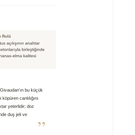
e Rolü
tus açılışının anahtar
 ketonlarıyla birleştiğinde
ananas-elma kalitesi
 Givaudan'ın bu küçük
 köpüren canlılığını
ar yeterlidir; doz
de duş jeli ve
”