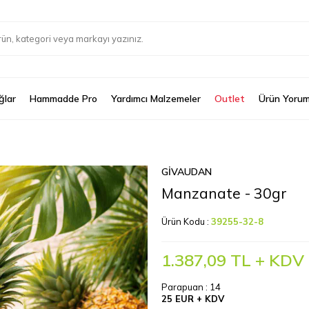
ğlar
Hammadde Pro
Yardımcı Malzemeler
Outlet
Ürün Yorum
GIVAUDAN
Manzanate - 30gr
Ürün Kodu :
39255-32-8
1.387,09
TL + KDV
Parapuan :
14
25 EUR + KDV