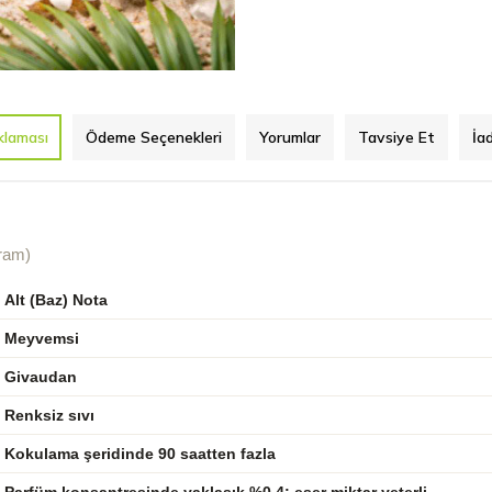
klaması
Ödeme Seçenekleri
Yorumlar
Tavsiye Et
İa
Gram)
Alt (Baz) Nota
Meyvemsi
Givaudan
Renksiz sıvı
Kokulama şeridinde 90 saatten fazla