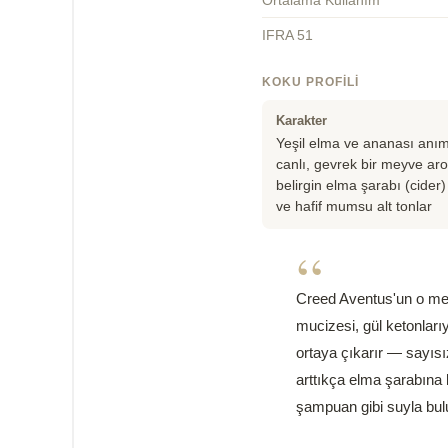
Ortalama Kullanım
IFRA 51
KOKU PROFILI
Karakter
Yeşil elma ve ananası anı
canlı, gevrek bir meyve ar
belirgin elma şarabı (cider)
ve hafif mumsu alt tonlar
“
Creed Aventus'un o meş
mucizesi, gül ketonları
ortaya çıkarır — sayısı
arttıkça elma şarabına 
şampuan gibi suyla bulu