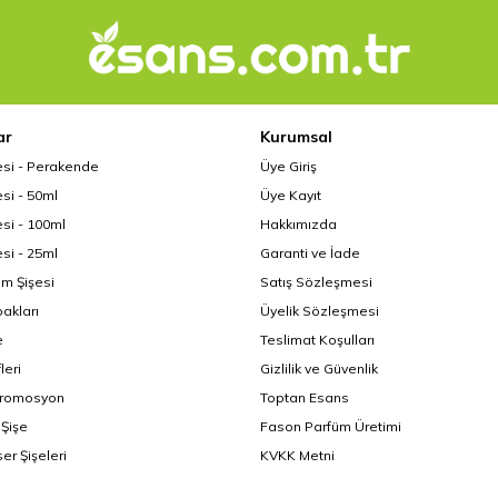
ar
Kurumsal
esi - Perakende
Üye Giriş
si - 50ml
Üye Kayıt
si - 100ml
Hakkımızda
si - 25ml
Garanti ve İade
üm Şişesi
Satış Sözleşmesi
akları
Üyelik Sözleşmesi
e
Teslimat Koşulları
leri
Gizlilik ve Güvenlik
Promosyon
Toptan Esans
Şişe
Fason Parfüm Üretimi
er Şişeleri
KVKK Metni