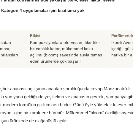
Parfüm konsantresinde yaklaşık %0,4; eser miktar yeterli
Kategori 4 uygulamalar için kısıtlama yok
Etkisi
Parfümerid
msatan
Kompozisyonlara efervesan, fıkır fıkır
İkonik Aven
oması;
bir canlılık katar; mükemmel koku
içeriği; gül
 nüansları
açılımı (bloom) sayesinde suyla temas
harika bir 
eden ürünlerde çok başarılı
hur ananaslı açılışının anahtarı sorulduğunda cevap Manzanate'dir.
yla yan yana geldiğinde yeşil elma ve ananasın gevrek, şampanya gibi
z modern formülün gizli imzası budur. Gücü öyle yüksektir ki eser mikt
kayan ilginç bir karaktere bürünür. Mükemmel "bloom" özelliği sayesin
şan ürünlerde de olağanüstü açılır.