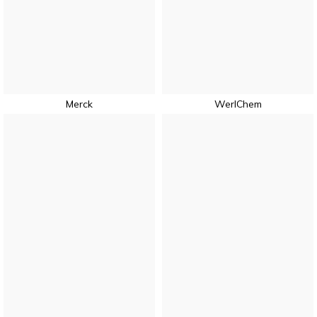
Merck
WerlChem