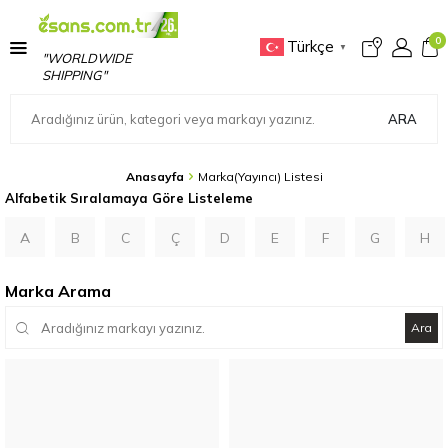
0
Türkçe
▼
"WORLDWIDE
SHIPPING"
ARA
Anasayfa
Marka(Yayıncı) Listesi
Alfabetik Sıralamaya Göre Listeleme
A
B
C
Ç
D
E
F
G
H
Marka Arama
Ara