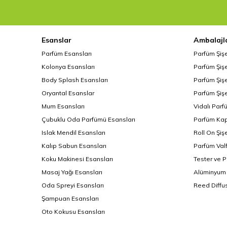
Esanslar
Ambalajl
Parfüm Esansları
Parfüm Şiş
Kolonya Esansları
Parfüm Şişe
Body Splash Esansları
Parfüm Şişe
Oryantal Esanslar
Parfüm Şişe
Mum Esansları
Vidalı Parf
Çubuklu Oda Parfümü Esansları
Parfüm Kap
Islak Mendil Esansları
Roll On Şiş
Kalıp Sabun Esansları
Parfüm Valf
Koku Makinesi Esansları
Tester ve 
Masaj Yağı Esansları
Alüminyum 
Oda Spreyi Esansları
Reed Diffus
Şampuan Esansları
Oto Kokusu Esansları