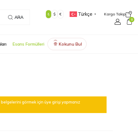
Türkçe
₺
$
€
Kargo Takip
▼
ARA
0
ları
Esans Formülleri
Kokunu Bul
🌸
belgelerini görmek için üye girişi yapmanız