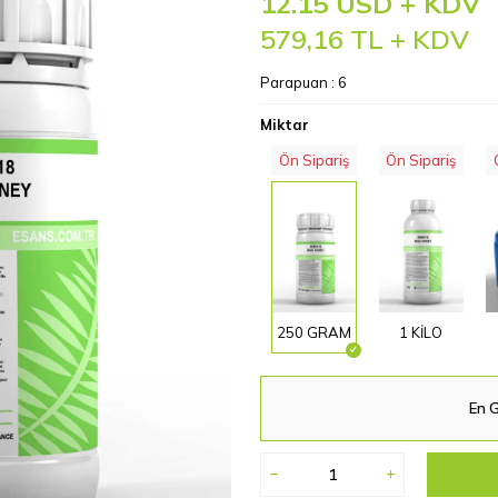
12.15 USD + KDV
579,16
TL + KDV
Parapuan :
6
Miktar
Ön Sipariş
Ön Sipariş
250 GRAM
1 KİLO
En G