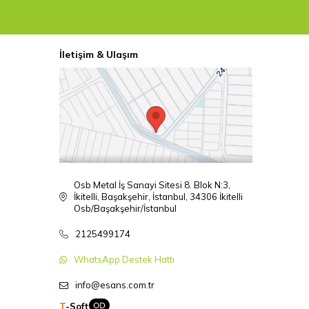
İletişim & Ulaşım
Osb Metal İş Sanayi Sitesi 8. Blok N:3,
İkitelli, Başakşehir, İstanbul, 34306 İkitelli
Osb/Başakşehir/İstanbul
2125499174
WhatsApp Destek Hattı
info@esans.com.tr
T
-Soft