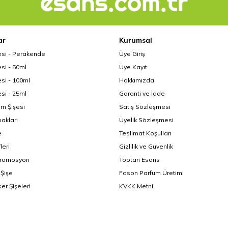
ar
Kurumsal
esi - Perakende
Üye Giriş
si - 50ml
Üye Kayıt
si - 100ml
Hakkımızda
si - 25ml
Garanti ve İade
üm Şişesi
Satış Sözleşmesi
akları
Üyelik Sözleşmesi
e
Teslimat Koşulları
leri
Gizlilik ve Güvenlik
Promosyon
Toptan Esans
Şişe
Fason Parfüm Üretimi
er Şişeleri
KVKK Metni