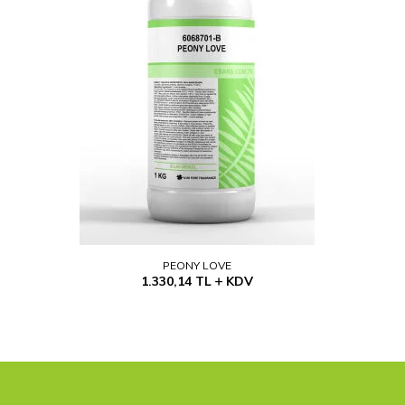
PEONY LOVE
1.330,14
TL
KDV