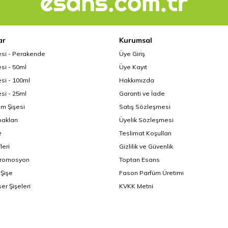
ar
Kurumsal
esi - Perakende
Üye Giriş
si - 50ml
Üye Kayıt
si - 100ml
Hakkımızda
si - 25ml
Garanti ve İade
üm Şişesi
Satış Sözleşmesi
akları
Üyelik Sözleşmesi
e
Teslimat Koşulları
leri
Gizlilik ve Güvenlik
Promosyon
Toptan Esans
Şişe
Fason Parfüm Üretimi
er Şişeleri
KVKK Metni