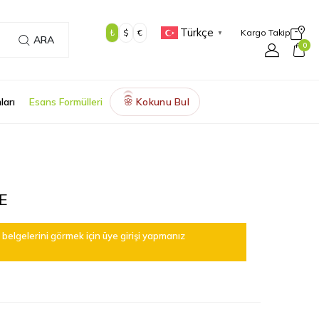
Türkçe
₺
$
€
Kargo Takip
▼
ARA
0
ları
Esans Formülleri
Kokunu Bul
🌸
E
belgelerini görmek için üye girişi yapmanız