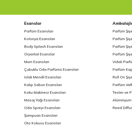
Esanslar
Ambalajl
Parfüm Esansları
Parfüm Şiş
Kolonya Esansları
Parfüm Şişe
Body Splash Esansları
Parfüm Şişe
Oryantal Esanslar
Parfüm Şişe
Mum Esansları
Vidalı Parf
Çubuklu Oda Parfümü Esansları
Parfüm Kap
Islak Mendil Esansları
Roll On Şiş
Kalıp Sabun Esansları
Parfüm Valf
Koku Makinesi Esansları
Tester ve 
Masaj Yağı Esansları
Alüminyum 
Oda Spreyi Esansları
Reed Diffus
Şampuan Esansları
Oto Kokusu Esansları