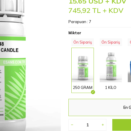
15.65 USD + KDV
745,92
TL + KDV
Parapuan :
7
Miktar
Ön Sipariş
Ön Sipariş
250 GRAM
1 KİLO
En G