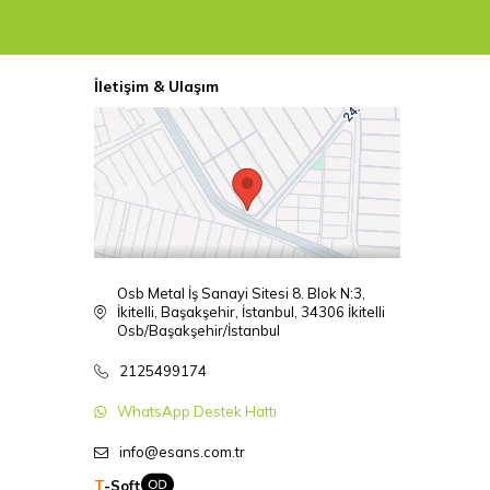
İletişim & Ulaşım
Osb Metal İş Sanayi Sitesi 8. Blok N:3,
İkitelli, Başakşehir, İstanbul, 34306 İkitelli
Osb/Başakşehir/İstanbul
2125499174
WhatsApp Destek Hattı
info@esans.com.tr
T
-Soft