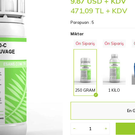
9.87 USD + KDV
471,09
TL + KDV
Parapuan :
5
Miktar
Ön Sipariş
Ön Sipariş
250 GRAM
1 KİLO
En G