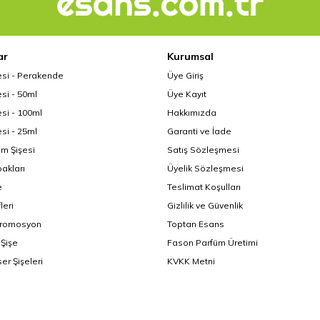
ar
Kurumsal
esi - Perakende
Üye Giriş
si - 50ml
Üye Kayıt
si - 100ml
Hakkımızda
si - 25ml
Garanti ve İade
üm Şişesi
Satış Sözleşmesi
akları
Üyelik Sözleşmesi
e
Teslimat Koşulları
leri
Gizlilik ve Güvenlik
Promosyon
Toptan Esans
Şişe
Fason Parfüm Üretimi
er Şişeleri
KVKK Metni