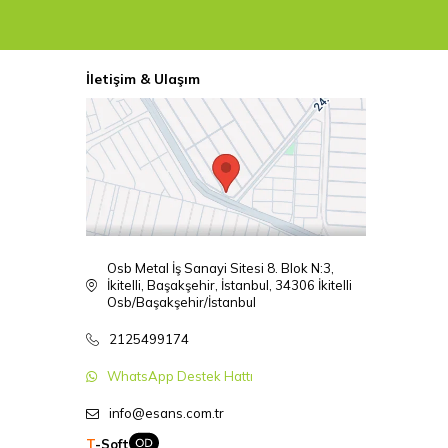
İletişim & Ulaşım
Osb Metal İş Sanayi Sitesi 8. Blok N:3,
İkitelli, Başakşehir, İstanbul, 34306 İkitelli
Osb/Başakşehir/İstanbul
2125499174
WhatsApp Destek Hattı
info@esans.com.tr
T
-Soft