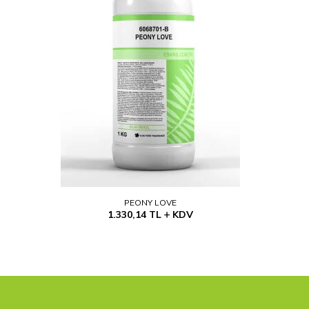
PEONY LOVE
1.330,14
TL
KDV