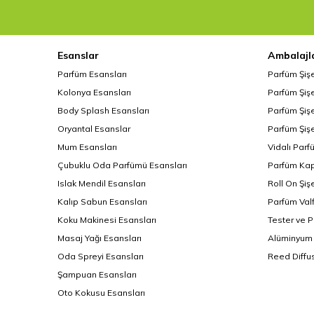
Esanslar
Ambalajl
Parfüm Esansları
Parfüm Şiş
Kolonya Esansları
Parfüm Şişe
Body Splash Esansları
Parfüm Şişe
Oryantal Esanslar
Parfüm Şişe
Mum Esansları
Vidalı Parf
Çubuklu Oda Parfümü Esansları
Parfüm Kap
Islak Mendil Esansları
Roll On Şiş
Kalıp Sabun Esansları
Parfüm Valf
Koku Makinesi Esansları
Tester ve 
Masaj Yağı Esansları
Alüminyum 
Oda Spreyi Esansları
Reed Diffus
Şampuan Esansları
Oto Kokusu Esansları