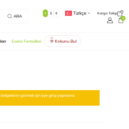
Türkçe
₺
$
€
Kargo Takip
▼
ARA
0
ları
Esans Formülleri
Kokunu Bul
🌸
belgelerini görmek için üye girişi yapmanız