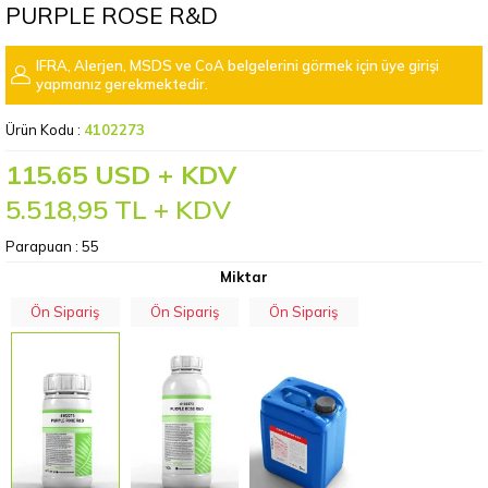
PURPLE ROSE R&D
IFRA, Alerjen, MSDS ve CoA belgelerini görmek için üye girişi
yapmanız gerekmektedir.
Ürün Kodu :
4102273
115.65 USD + KDV
5.518,95
TL + KDV
Parapuan :
55
Miktar
Ön Sipariş
Ön Sipariş
Ön Sipariş