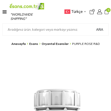
0
Türkçe
▼
"WORLDWIDE
SHIPPING"
ARA
Anasayfa
Esans
Oryantal Esanslar
PURPLE ROSE R&D