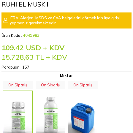
RUHI EL MUSK I
IFRA, Alerjen, MSDS ve CoA belgelerini görmek için üye girişi
yapmanız gerekmektedir.
Ürün Kodu :
4041983
109.42 USD + KDV
15.728,63
TL + KDV
Parapuan :
157
Miktar
Ön Sipariş
Ön Sipariş
Ön Sipariş