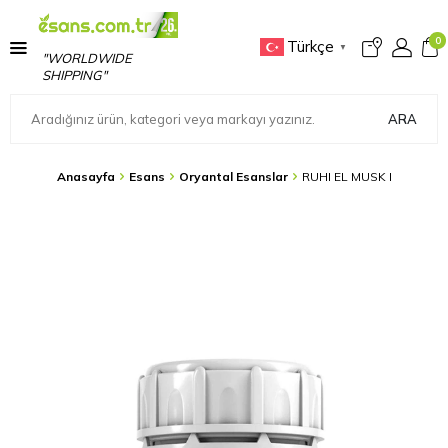
0
Türkçe
▼
"WORLDWIDE
SHIPPING"
ARA
Anasayfa
Esans
Oryantal Esanslar
RUHI EL MUSK I