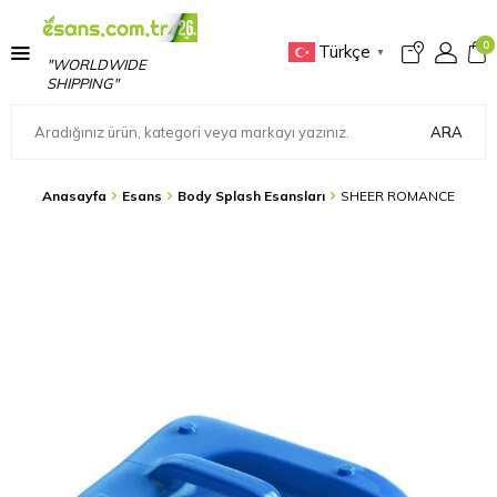
0
Türkçe
▼
"WORLDWIDE
SHIPPING"
ARA
Anasayfa
Esans
Body Splash Esansları
SHEER ROMANCE