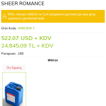
SHEER ROMANCE
IFRA, Alerjen, MSDS ve CoA belgelerini görmek için üye girişi
yapmanız gerekmektedir.
Ürün Kodu :
6082938-T
522.07 USD + KDV
24.845,09
TL + KDV
Parapuan :
248
Miktar
Ön Sipariş