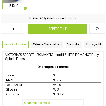
5 KİLO
En Geç 20 İş Günü İçinde Kargoda
SEPETE EKLE
Ürün Açıklaması
Ödeme Seçenekleri
Yorumlar
Tavsiye Et
VICTORIA'S SECRET - ROMANTIC muadili SHEER ROMANCE Body
Splash Esansı
Önerdiğimiz Formül:
Esans
% 4
Alkol
% 75
Deionize su
% 18
Gliserin
% 3
Koruyucu
% 0,125
Ürün Açıklaması