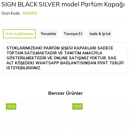
SIGN BLACK SILVER model Parfüm Kapağı
Ürün Kodu :
SK0053
Ürün Açıklaması
Yorumlar
Tavsiye Et
İade & İptal
STOKLARIMIZDAKİ PARFÜM ŞİŞESİ KAPAKLARI SADECE
TOPTAN SATILMAKTADIR VE TANITIM AMACIYLA
GÖSTERİLMEKTEDİR VE ONLINE SATIŞIMIZ YOKTUR. SAĞ
ALT KÖŞEDEKİ WHATSAPP BAĞLANTISINDAN FİYAT TEKLİFİ
İSTEYEBİLİRSİNİZ.
Benzer Ürünler
YENI
YENI