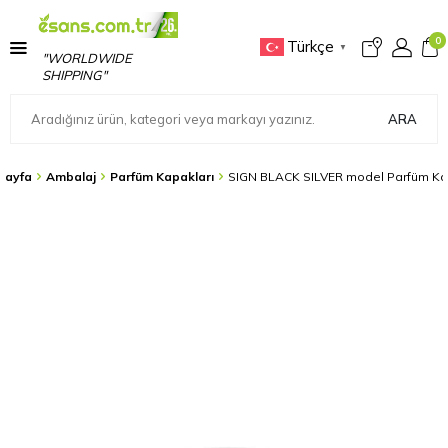
0
Türkçe
▼
"WORLDWIDE
SHIPPING"
ARA
sayfa
Ambalaj
Parfüm Kapakları
SIGN BLACK SILVER model Parfüm Ka