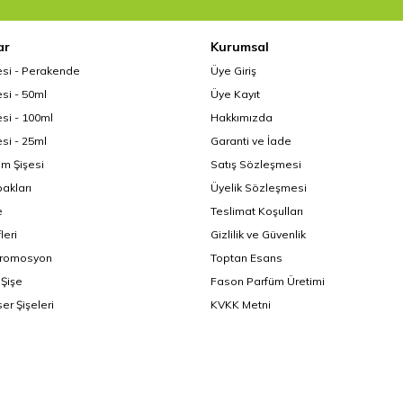
ar
Kurumsal
esi - Perakende
Üye Giriş
si - 50ml
Üye Kayıt
si - 100ml
Hakkımızda
si - 25ml
Garanti ve İade
üm Şişesi
Satış Sözleşmesi
akları
Üyelik Sözleşmesi
e
Teslimat Koşulları
leri
Gizlilik ve Güvenlik
Promosyon
Toptan Esans
Şişe
Fason Parfüm Üretimi
er Şişeleri
KVKK Metni