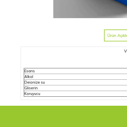
Ürün Açıkl
V
Esans
Alkol
Deionize su
Gliserin
Koruyucu