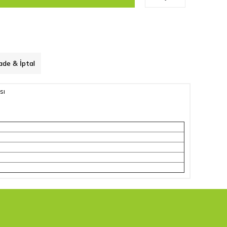
ade & İptal
sı