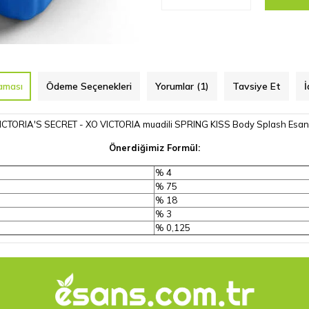
aması
Ödeme Seçenekleri
Yorumlar (1)
Tavsiye Et
İ
ICTORIA'S SECRET - XO VICTORIA muadili SPRING KISS Body Splash Esan
Önerdiğimiz Formül:
% 4
% 75
% 18
% 3
% 0,125