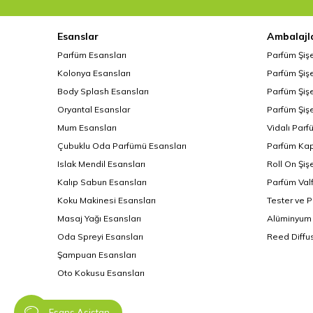
Esanslar
Ambalajl
Parfüm Esansları
Parfüm Şiş
Kolonya Esansları
Parfüm Şişe
Body Splash Esansları
Parfüm Şişe
Oryantal Esanslar
Parfüm Şişe
Mum Esansları
Vidalı Parf
Çubuklu Oda Parfümü Esansları
Parfüm Kap
Islak Mendil Esansları
Roll On Şiş
Kalıp Sabun Esansları
Parfüm Valf
Koku Makinesi Esansları
Tester ve 
Masaj Yağı Esansları
Alüminyum 
Oda Spreyi Esansları
Reed Diffus
Şampuan Esansları
Oto Kokusu Esansları
Esans Asistan