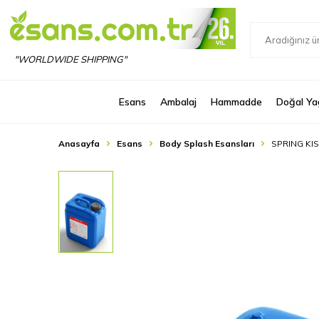
"WORLDWIDE SHIPPING"
Esans
Ambalaj
Hammadde
Doğal Ya
Anasayfa
Esans
Body Splash Esansları
SPRING KI