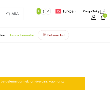
Türkçe
₺
$
€
Kargo Takip
▼
ARA
0
ları
Esans Formülleri
Kokunu Bul
🌸
belgelerini görmek için üye girişi yapmanız