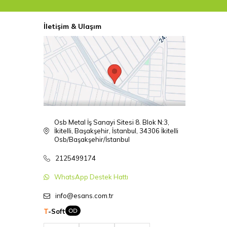
İletişim & Ulaşım
Osb Metal İş Sanayi Sitesi 8. Blok N:3,
İkitelli, Başakşehir, İstanbul, 34306 İkitelli
Osb/Başakşehir/İstanbul
2125499174
WhatsApp Destek Hattı
info@esans.com.tr
T
-Soft