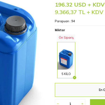
196.32 USD + KDV
9.366,37
TL + KDV
Parapuan :
94
Miktar
Ön Sipariş
5 KİLO
En G