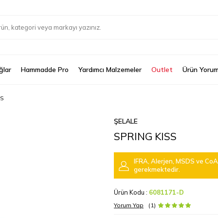
ğlar
Hammadde Pro
Yardımcı Malzemeler
Outlet
Ürün Yorum
SS
ŞELALE
SPRING KISS
IFRA, Alerjen, MSDS ve CoA 
gerekmektedir.
Ürün Kodu :
6081171-D
Yorum Yap
(1)