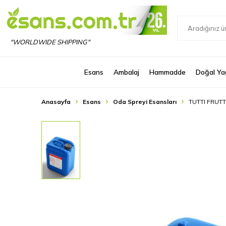
"WORLDWIDE SHIPPING"
Esans
Ambalaj
Hammadde
Doğal Ya
Anasayfa
Esans
Oda Spreyi Esansları
TUTTI FRUTT