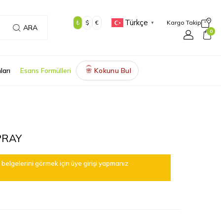
Türkçe
₺
$
€
Kargo Takip
▼
ARA
0
ları
Esans Formülleri
Kokunu Bul
🌸
PRAY
belgelerini görmek için üye girişi yapmanız