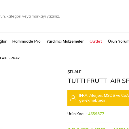
ğlar
Hammadde Pro
Yardımcı Malzemeler
Outlet
Ürün Yorum
I AIR SPRAY
ŞELALE
TUTTI FRUTTI AIR S
IFRA, Alerjen, MSDS ve CoA 
gerekmektedir.
Ürün Kodu :
4659877