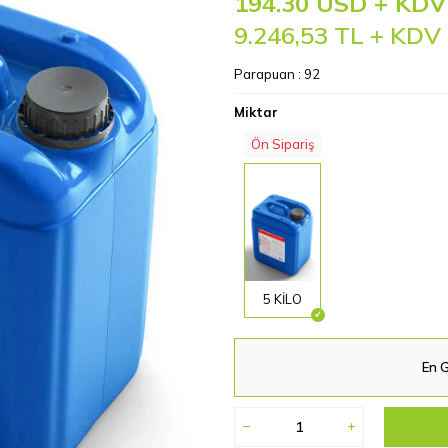
194.30 USD + KDV
9.246,53
TL + KDV
Parapuan :
92
Miktar
Ön Sipariş
5 KİLO
En G