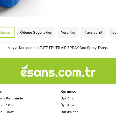
klaması
Ödeme Seçenekleri
Yorumlar
Tavsiye Et
İa
Meyve Karışık notalı TUTTI FRUTTI AIR SPRAY Oda Spreyi Esansı
ar
Kurumsal
esi - Perakende
Üye Giriş
si - 50ml
Üye Kayıt
si - 100ml
Hakkımızda